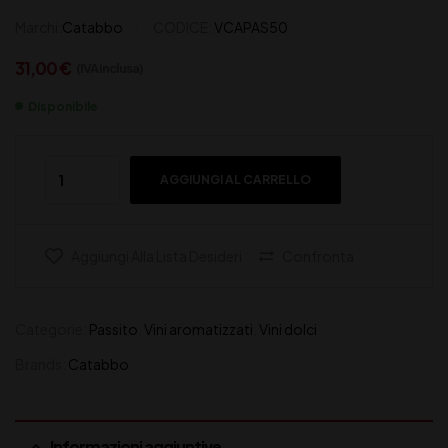
Marchi:
Catabbo
CODICE:
VCAPAS50
31,00
€
(IVA inclusa)
Disponibile
AGGIUNGI AL CARRELLO
Aggiungi Alla Lista Desideri
Confronta
Categorie:
Passito
,
Vini aromatizzati
,
Vini dolci
Brands:
Catabbo
Informazioni aggiuntive