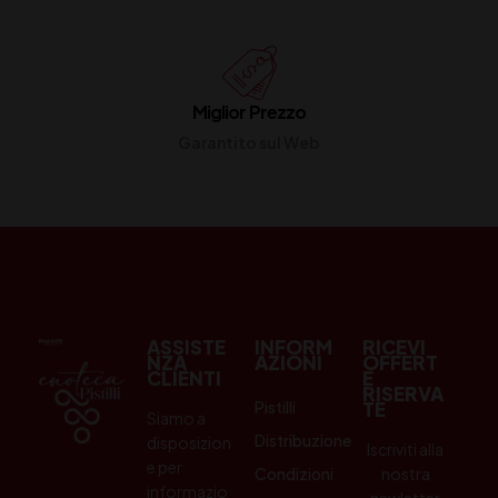
Miglior Prezzo
Garantito sul Web
ASSISTE
INFORM
RICEVI
NZA
AZIONI
OFFERT
CLIENTI
E
RISERVA
Pistilli
TE
Siamo a
Distribuzione
disposizion
Iscriviti alla
e per
Condizioni
nostra
informazio
newletter