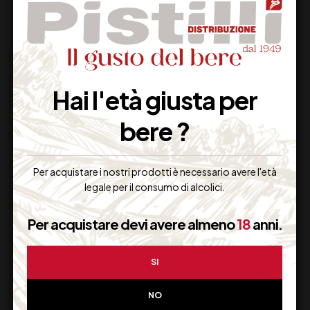
Hai l'età giusta per
bere ?
VINHO MADEIRA
FIRRIATO ECRU’
DOLCE
PASSITO CL 50
Per acquistare i nostri prodotti è necessario avere l'età
legale per il consumo di alcolici.
23,00
€
29,00
€
(IVA inclusa)
(IVA inclusa)
Per acquistare devi avere almeno
18
anni.
Disponibile
Disponibile
SI
NO