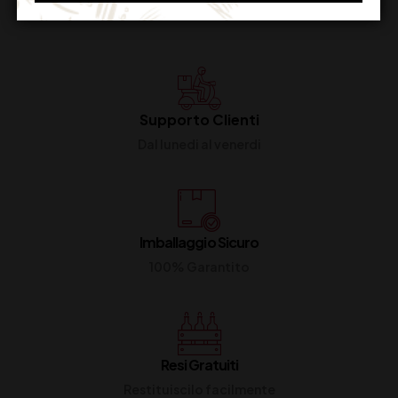
Supporto Clienti
Dal lunedi al venerdi
Imballaggio Sicuro
100% Garantito
Resi Gratuiti
Restituiscilo facilmente