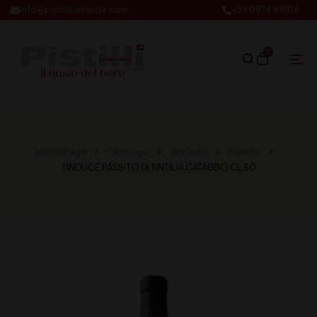
info@pistillibevande.com
+39 0874.69106
0
Home Page
Catalogo
Vini Dolci
Passito
TINDUCE PASSITO DI TINTILIA CATABBO CL 50