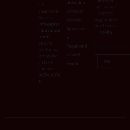
di Vendita
ni e
per restare
chiarimenti.
Diritto di
sempre
Scrivici a:
aggiornato
recesso
info@pisti
su offerte e
Spedizioni
llibevande
novità
.com
e
oppure
Pagamenti
telefonaci
News &
o mandaci
un fax al
Eventi
numero:
0874.6910
6