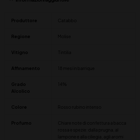
Produttore
Catabbo
Regione
Molise
Vitigno
Tintilia
Affinamento
18 mesi in barrique
Grado
14%
Alcolico
Colore
Rosso rubino intenso
Profumo
Chiare note di confettura a bacca
rossa e spezie: dalla prugna, al
lampone e alla ciliegia, agli aromi