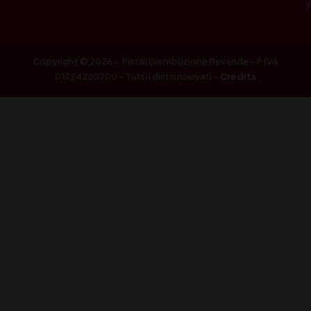
Copyright © 2026 – Pistilli Distribuzione Bevande – P.IVA
01724220700 – Tutti i diritti riservati –
Credits