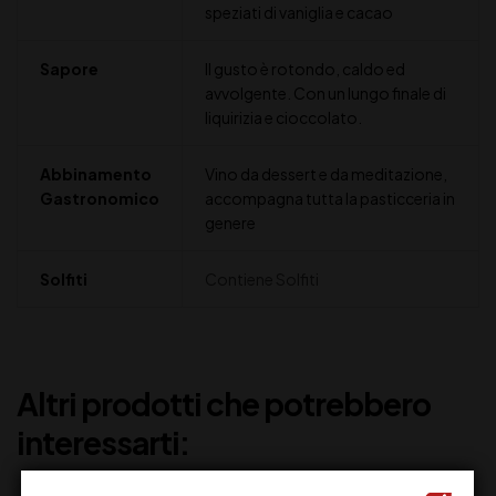
speziati di vaniglia e cacao
Sapore
Il gusto è rotondo, caldo ed
avvolgente. Con un lungo finale di
liquirizia e cioccolato.
Abbinamento
Vino da dessert e da meditazione,
Gastronomico
accompagna tutta la pasticceria in
genere
Solfiti
Contiene Solfiti
Altri prodotti che potrebbero
interessarti: