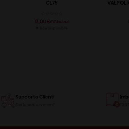
CL75
VALPOLI
13,00
€
(IVA inclusa)
Non Disponibile
Supporto Clienti
Imba
Dal lunedi al venerdi
100