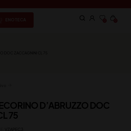
ENOTECA
0
0
O DOC ZACCAGNINI CL 75
ivo
PECORINO D’ABRUZZO DOC
L 75
E:
VZAPEC3