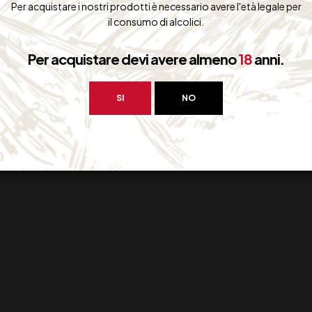
Per acquistare i nostri prodotti è necessario avere l'età legale per
il consumo di alcolici.
Per acquistare devi avere almeno
18
anni.
SI
NO