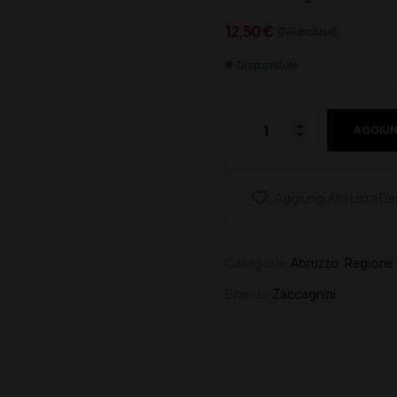
12,50
€
(IVA inclusa)
Disponibile
AGGIUN
Aggiungi Alla Lista De
Categorie:
Abruzzo
,
Regione
Brands:
Zaccagnini