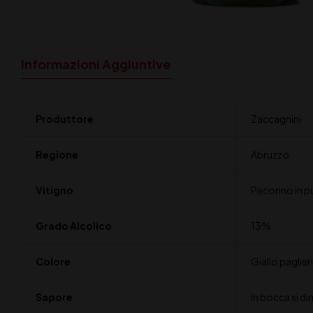
Informazioni Aggiuntive
Produttore
Zaccagnini
Regione
Abruzzo
Vitigno
Pecorino in p
Grado Alcolico
13%
Colore
Giallo paglieri
Sapore
In bocca si di