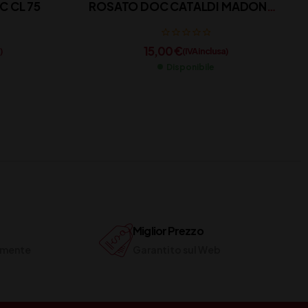
BIANCO BIFERNO DOC CL 75
ROSATO DOC CATALDI MADONNA
CL 75
15,00
€
)
(IVA inclusa)
Disponibile
Miglior Prezzo
ilmente
Garantito sul Web