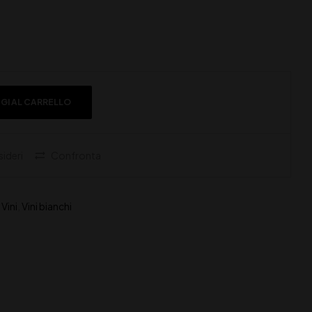
GI AL CARRELLO
sideri
Confronta
,
Vini
,
Vini bianchi