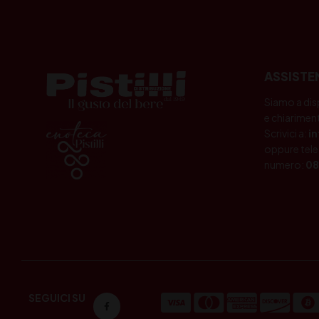
ASSISTE
Siamo a dis
e chiariment
Scrivici a:
i
oppure tele
numero:
08
SEGUICI SU