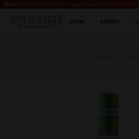
Email:
info@pistillibevande.com
Assistenza Clienti:
+39 0874.691
HOME
AZIENDA
C
Home Page
Catalogo