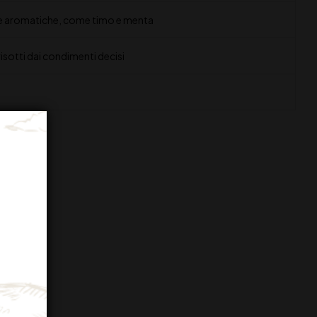
 erbe aromatiche, come timo e menta
risotti dai condimenti decisi