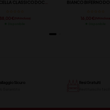
CELLA CLASSICO DOCG
CL 150
88,00
€
16,00
€
(IVA inclusa)
(IVA inclusa
Disponibile
Disponibile
llaggio Sicuro
Resi Gratuiti
% Garantito
Restituiscilo fac