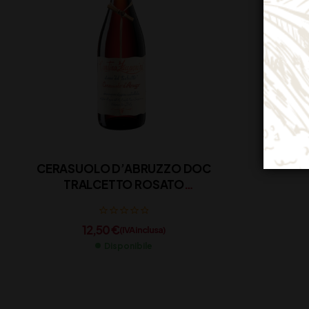
CERASUOLO D’ABRUZZO DOC
TRALCETTO ROSATO
ZACCAGNINI CL 75
12,50
€
(IVA inclusa)
Disponibile