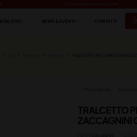
06
Glossario
Generazione Carte
ATALOGO
NEWS & EVENTI
CONTATTI
Vini
Regione
Abruzzo
TRALCETTO PECORINO D’ABRUZZ
Precedente
Success
TRALCETTO 
15,50
10,00
€
€
(IVA inclusa)
(IVA inclusa)
ZACCAGNINI C
Marchi:
Zaccagnini
CODIC