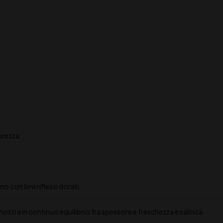
urezza
no con lievi riflessi dorati
mostra in continuo equilibrio fra spessore e freschezza e salinità