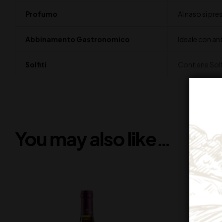
Profumo
Al naso si pre
Abbinamento Gastronomico
Ideale con ant
Solfiti
Contiene Solf
You may also like…