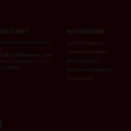
NZA CLIENTI
INFORMAZIONI
posizione per informazioni
Pistilli Distribuzione
i.
Condizioni di Vendita
nfo@pistillibevande.com
Diritto di recesso
fonaci o mandaci un fax al
74.69106
Spedizioni e Pagamenti
News & Eventi