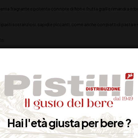
senta fragrante e potente con note di fiori e frutta gialli e rimandi a
ipasti sostanziosi, sapidi e piccanti, come anche con piatti di pasta e 
iti
Hai l'età giusta per bere ?