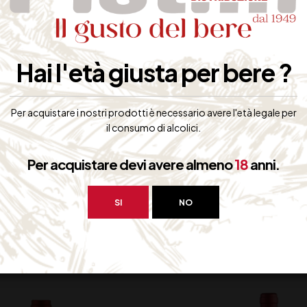
ntenso, sentori di piccola frutta rossa e spezie
orbido, di corpo e persistente
Hai l'età giusta per bere ?
rimi piatti importanti, salumi e formaggi stagionati, arrosti e brasati 
Per acquistare i nostri prodotti è necessario avere l'età legale per
ontiene Solfiti
il consumo di alcolici.
Per acquistare devi avere almeno
18
anni.
SI
NO
bero interessarti: