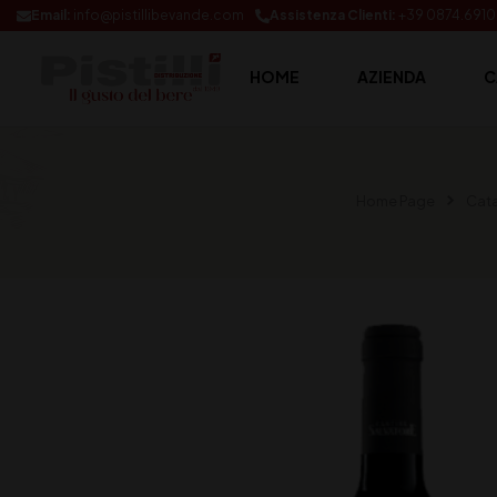
Email:
info@pistillibevande.com
Assistenza Clienti:
+39 0874.691
HOME
AZIENDA
C
Home Page
Cat