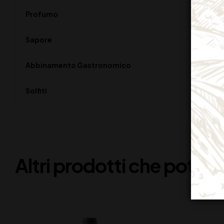
Profumo
I
Sapore
M
Abbinamento Gastronomico
P
Solfiti
C
Altri prodotti che potreb