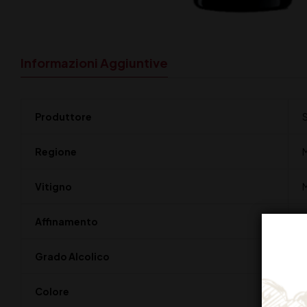
Informazioni Aggiuntive
Produttore
S
Regione
M
Vitigno
Affinamento
1
Grado Alcolico
Colore