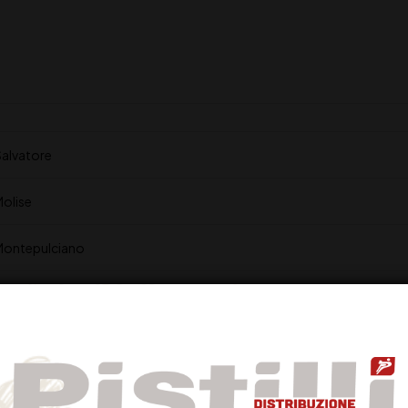
alvatore
olise
Montepulciano
2 mesi in barrique
14%
Rosso rubino