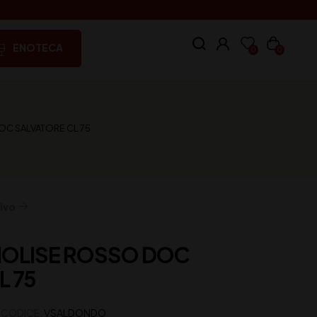
ENOTECA
0
0
C SALVATORE CL 75
ivo
MOLISE ROSSO DOC
L 75
CODICE:
VSALDONDO