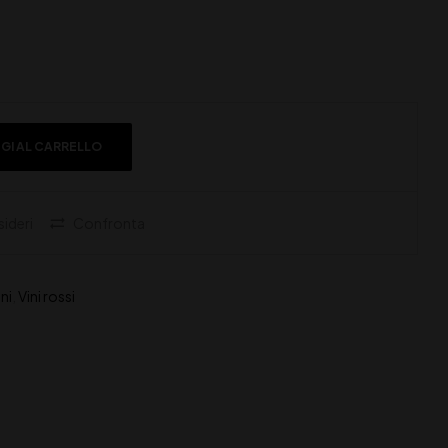
GI AL CARRELLO
sideri
Confronta
ini
,
Vini rossi