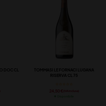
 DOC CL
TOMMASI LE FORNACI LUGANA
RISERVA CL 75
24,50
€
)
(IVA inclusa)
Disponibile