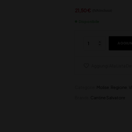
21,50
€
(IVA inclusa)
Disponibile
AGGIUN
Aggiungi Alla Lista De
Categorie:
Molise
,
Regione
,
V
Brands:
Cantine Salvatore