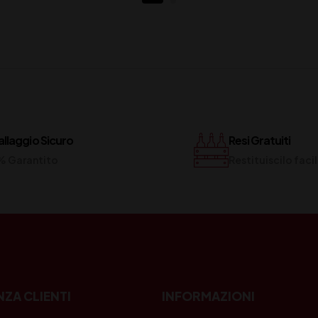
llaggio Sicuro
Resi Gratuiti
% Garantito
Restituiscilo fac
NZA CLIENTI
INFORMAZIONI