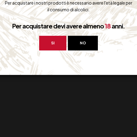
Per acquistare i nostri prodotti è necessario avere l'età legale per
il consumo di alcolici.
Per acquistare devi avere almeno
18
anni.
SI
NO