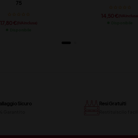
75
14,50
€
(IVA inclusa
17,80
€
(IVA inclusa)
Disponibile
Disponibile
llaggio Sicuro
Resi Gratuiti
% Garantito
Restituiscilo fac