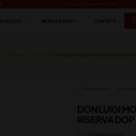
06
Glossario
Generazione Carte
ATALOGO
NEWS & EVENTI
CONTATTI
Regione
Molise
DON LUIGI MOLISE ROSSO BIOLOGICO RISE
Precedente
Success
DON LUIGI M
15,50
8,80
€
€
(IVA inclusa)
(IVA inclusa)
RISERVA DOP 
Marchi:
Di Majo Norante
C