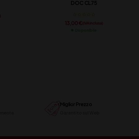
DOC CL75
)
13,00
€
(IVA inclusa)
Disponibile
Miglior Prezzo
ilmente
Garantito sul Web