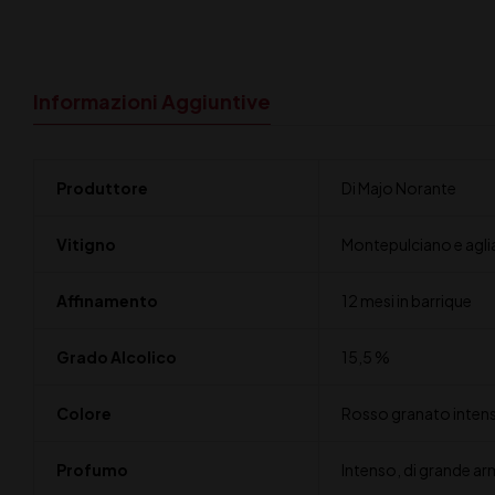
Informazioni Aggiuntive
Produttore
Di Majo Norante
Vitigno
Montepulciano e agli
Affinamento
12 mesi in barrique
Grado Alcolico
15,5 %
Colore
Rosso granato inten
Profumo
Intenso, di grande ar