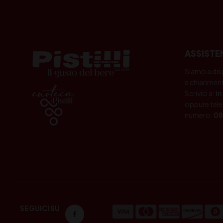
ASSISTE
Siamo a dis
e chiariment
Scrivici a:
i
oppure tele
numero:
08
SEGUICI SU