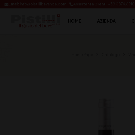
Email:
info@pistillibevande.com
Assistenza Clienti:
+39 0874.691
HOME
AZIENDA
C
Home Page
Catalogo
Vini