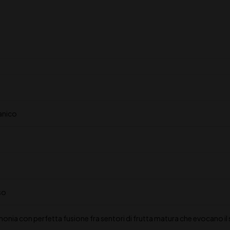
anico
so
monia con perfetta fusione fra sentori di frutta matura che evocano il 