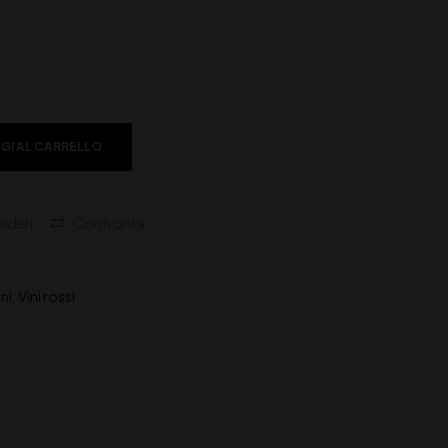
GI AL CARRELLO
sideri
Confronta
ini
,
Vini rossi