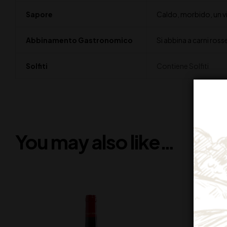
Sapore
Caldo, morbido, un vi
Abbinamento Gastronomico
Si abbina a carni ros
Solfiti
Contiene Solfiti
You may also like…