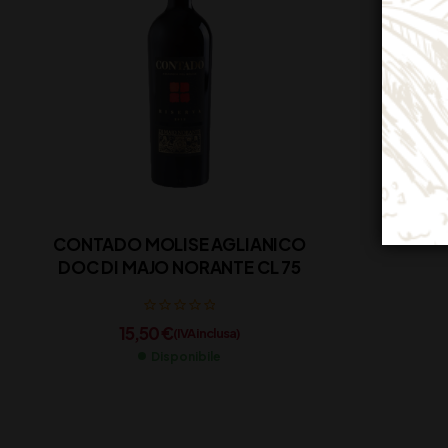
CONTADO MOLISE AGLIANICO
DOC DI MAJO NORANTE CL 75
15,50
€
(IVA inclusa)
Disponibile