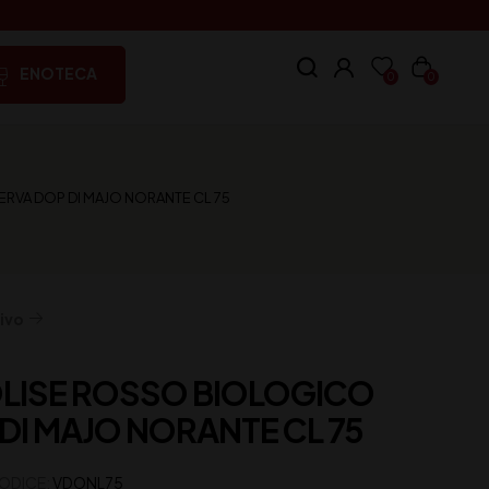
ENOTECA
0
0
RVA DOP DI MAJO NORANTE CL 75
ivo
OLISE ROSSO BIOLOGICO
DI MAJO NORANTE CL 75
ODICE:
VDONL75