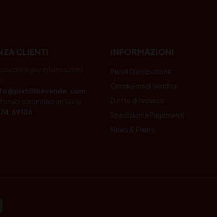
NZA CLIENTI
INFORMAZIONI
posizione per informazioni
Pistilli Distribuzione
i.
Condizioni di Vendita
nfo@pistillibevande.com
Diritto di recesso
fonaci o mandaci un fax al
74.69106
Spedizioni e Pagamenti
News & Eventi