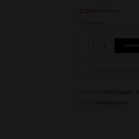
32,50
€
(IVA inclusa)
Disponibile
AGGIUN
Aggiungi Alla Lista De
Categorie:
Molise
,
Regione
,
V
Brands:
Di Majo Norante