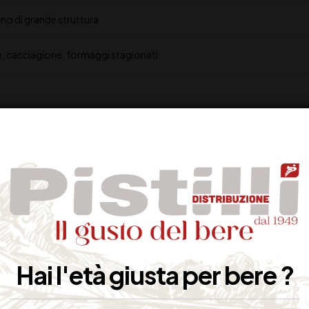
no di grande struttura
se, cacciagione, formaggi stagionati
Hai l'età giusta per bere ?