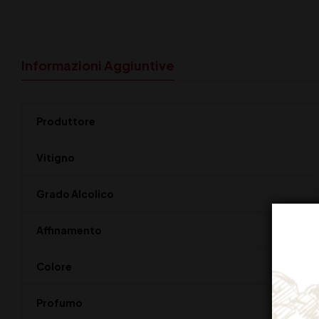
Informazioni Aggiuntive
Produttore
Vitigno
Grado Alcolico
Affinamento
Colore
Profumo