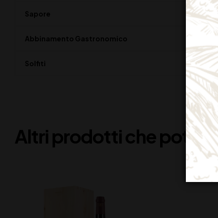
Sapore
Abbinamento Gastronomico
Solfiti
Altri prodotti che potreb