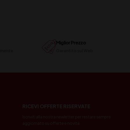
Miglior Prezzo
ilmente
Garantito sul Web
RICEVI OFFERTE RISERVATE
Iscriviti alla nostra newletter per restare sempre
aggiornato su offerte e novità