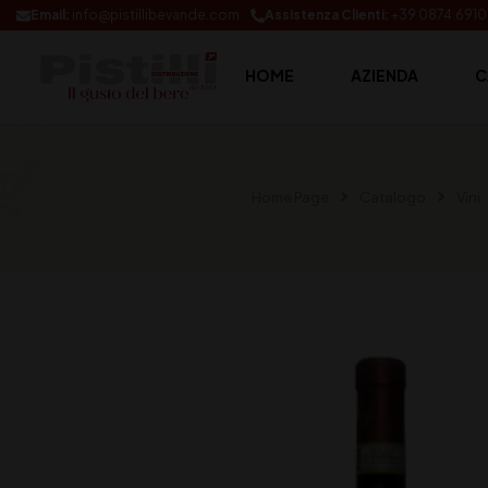
Email:
info@pistillibevande.com
Assistenza Clienti:
+39 0874.691
HOME
AZIENDA
C
Home Page
Catalogo
Vini