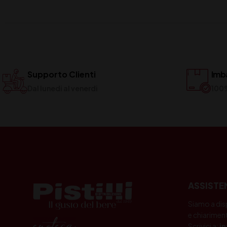
Supporto Clienti
Imba
Dal lunedi al venerdi
100
ASSISTE
Siamo a dis
e chiariment
Scrivici a:
i