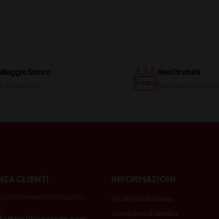
llaggio Sicuro
Resi Gratuiti
% Garantito
Restituiscilo fac
NZA CLIENTI
INFORMAZIONI
posizione per informazioni
Pistilli Distribuzione
i.
Condizioni di Vendita
nfo@pistillibevande.com