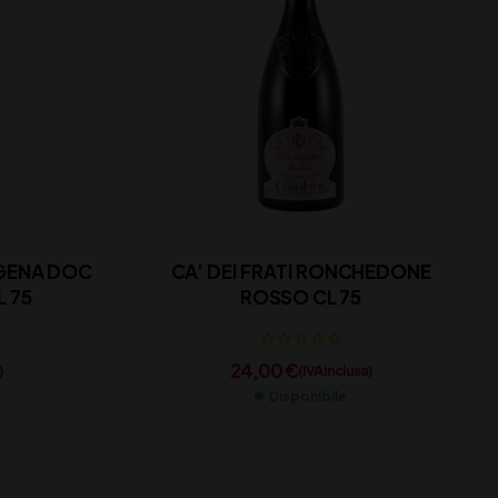
AGENA DOC
CA’ DEI FRATI RONCHEDONE
 75
ROSSO CL 75
24,00
€
)
(IVA inclusa)
Disponibile