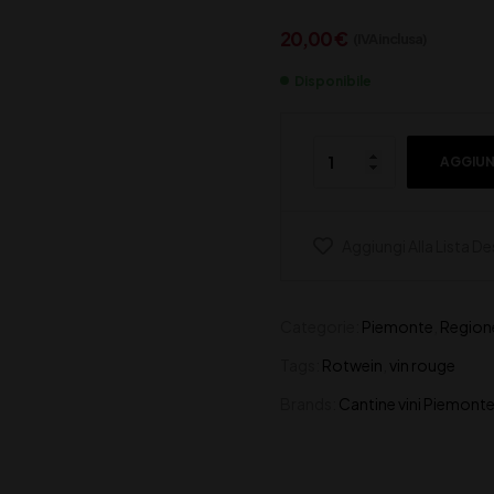
20,00
€
(IVA inclusa)
Disponibile
AGGIUN
Aggiungi Alla Lista De
Categorie:
Piemonte
,
Region
Tags:
Rotwein
,
vin rouge
Brands:
Cantine vini Piemont