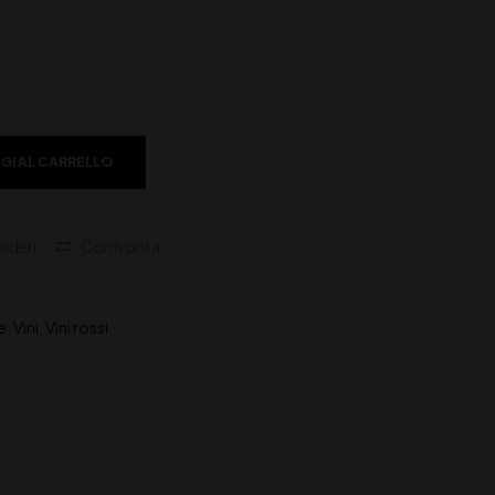
GI AL CARRELLO
sideri
Confronta
e
,
Vini
,
Vini rossi
e