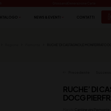
06
Glossario
Generazione Carte
ATALOGO
NEWS & EVENTI
CONTATTI
Regione
Piemonte
RUCHE’ DI CASTAGNOLE MONFERRATO D
Precedente
Success
RUCHE’ DI 
15,50
12,50
€
€
(IVA inclusa)
(IVA inclusa)
DOCG PIERFR
Marchi:
Cantine vini Piemonte