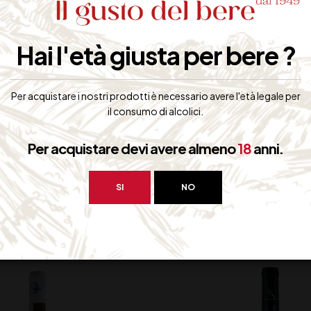
Morbido e vellutato, leggermente tannico con retrogusto di frutti
Hai l'età giusta per bere ?
Secondi di carne rossa, Selvaggina
Contiene Solfiti
Per acquistare i nostri prodotti è necessario avere l'età legale per
il consumo di alcolici.
Per acquistare devi avere almeno
18
anni.
bero interessarti:
SI
NO