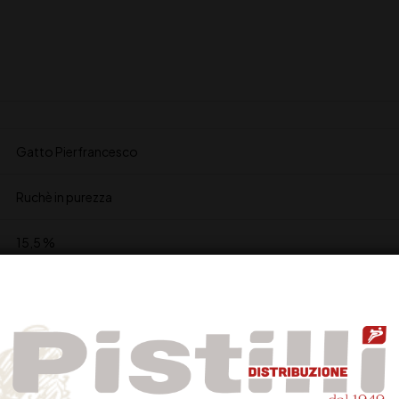
Gatto Pierfrancesco
Ruchè in purezza
15,5 %
3-5 mesi in botti di rovere
Rosso rubino
Fine, persistente, aromatico con piacevoli sentori di viola geranio