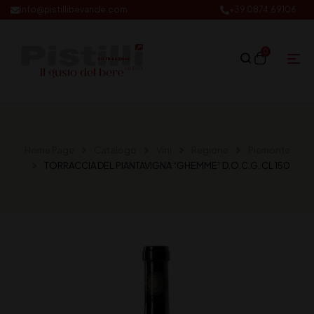
info@pistillibevande.com
+39 0874.69106
0
Home Page
Catalogo
Vini
Regione
Piemonte
TORRACCIA DEL PIANTAVIGNA “GHEMME” D.O.C.G. CL 150