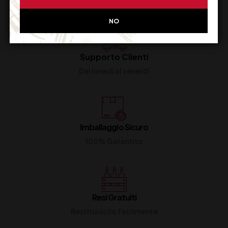
NO
Supporto Clienti
Dal lunedi al venerdi
Imballaggio Sicuro
100% Garantito
Resi Gratuiti
Restituiscilo facilmente