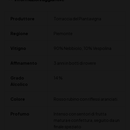
Produttore
Torraccia del Piantavigna
Regione
Piemonte
Vitigno
90% Nebbiolo, 10% Vespolina
Affinamento
3 anni in botti di rovere
Grado
14 %
Alcolico
Colore
Rosso rubino con riflessi aranciati.
Profumo
Intenso con sentori di frutta
matura e confettura, seguito da un
finale speziato