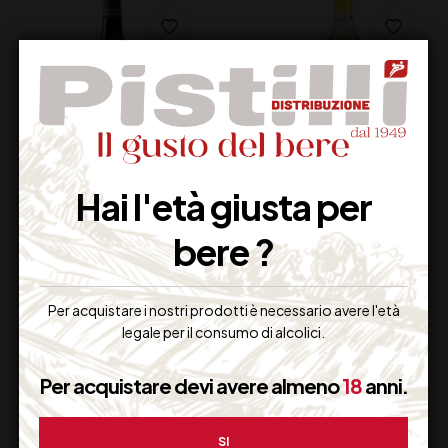
Hai l'età giusta per
BORGO DI
RIBOLLA GIALLA
COLLOREDO
COLLI ORIENTALI DEL
bere ?
GIRONIA BIANCO
FRIULI DOC LE VIGNE
BIFERNO DOC CL 75
DI ZAMO’ CL 75
16,00
€
20,00
€
(IVA inclusa)
(IVA inclusa)
Per acquistare i nostri prodotti è necessario avere l'età
Disponibile
Non Disponibile
legale per il consumo di alcolici.
Per acquistare devi avere almeno
18
anni.
SI