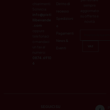
chiarimenti.
Diritto di
sempre
Scrivici a:
aggiornato
recesso
info@pisti
su offerte e
Spedizioni
llibevande
novità
.com
e
oppure
Pagamenti
telefonaci
News &
o mandaci
un fax al
Eventi
numero:
0874.6910
6
SEGUICI SU
P