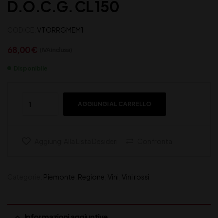
D.O.C.G. CL 150
CODICE:
VTORRGMEM1
68,00
€
(IVA inclusa)
Disponibile
AGGIUNGI AL CARRELLO
Aggiungi Alla Lista Desideri
Confronta
Categorie:
Piemonte
,
Regione
,
Vini
,
Vini rossi
Informazioni aggiuntive