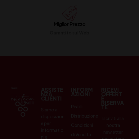
Miglior Prezzo
Garantito sul Web
ASSISTE
INFORM
RICEVI
NZA
AZIONI
OFFERT
CLIENTI
E
RISERVA
Pistilli
TE
Siamo a
Distribuzione
disposizion
Iscriviti alla
e per
Condizioni
nostra
informazio
newletter
di Vendita
ni e
per restare