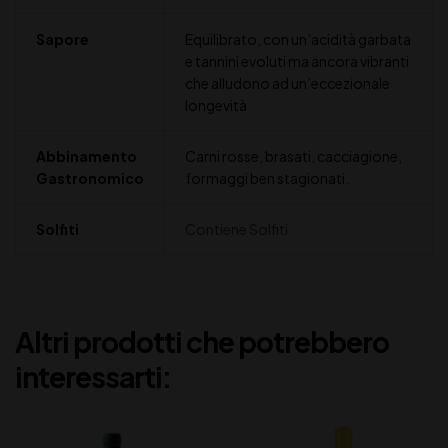
Sapore
Equilibrato, con un’acidità garbata
e tannini evoluti ma ancora vibranti
che alludono ad un’eccezionale
longevità
Abbinamento
Carni rosse, brasati, cacciagione,
Gastronomico
formaggi ben stagionati.
Solfiti
Contiene Solfiti
Altri prodotti che potrebbero
interessarti: