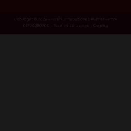
Copyright © 2026 – Pistilli Distribuzione Bevande – P.IVA
01724220700 – Tutti i diritti riservati –
Credits