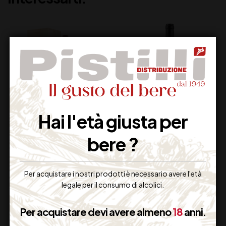
Hai l'età giusta per
TOMMASI AMARONE
LAMBORGHINI
bere ?
DELLA VALPOLICELLA
“TAURUS” ROSSO
CLASSICO DOCG CL
IGT CL75
150
Per acquistare i nostri prodotti è necessario avere l'età
88,00
€
23,00
€
(IVA inclusa)
(IVA inclusa)
legale per il consumo di alcolici.
Disponibile
Disponibile
Per acquistare devi avere almeno
18
anni.