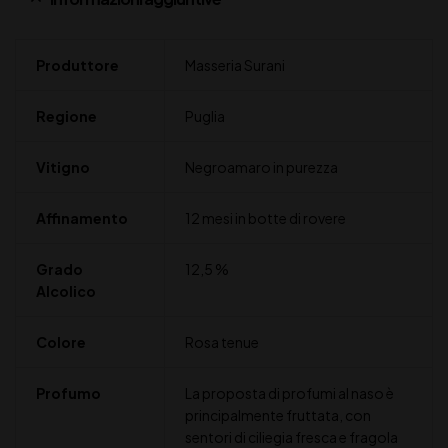
Produttore
Masseria Surani
Regione
Puglia
Vitigno
Negroamaro in purezza
Affinamento
12 mesi in botte di rovere
Grado
12,5 %
Alcolico
Colore
Rosa tenue
Profumo
La proposta di profumi al naso è
principalmente fruttata, con
sentori di ciliegia fresca e fragola