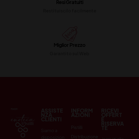
Resi Gratuiti
Restituiscilo facilmente
Miglior Prezzo
Garantito sul Web
ASSISTE
INFORM
RICEVI
NZA
AZIONI
OFFERT
CLIENTI
E
RISERVA
Pistilli
TE
Siamo a
Distribuzione
disposizion
Iscriviti alla