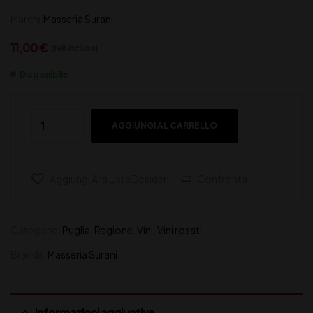
Marchi:
Masseria Surani
11,00
€
(IVA inclusa)
Disponibile
AGGIUNGI AL CARRELLO
Aggiungi Alla Lista Desideri
Confronta
Categorie:
Puglia
,
Regione
,
Vini
,
Vini rosati
Brands:
Masseria Surani
Informazioni aggiuntive