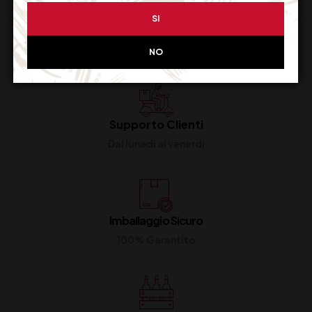
SI
NO
Supporto Clienti
Dal lunedi al venerdi
Imballaggio Sicuro
100% Garantito