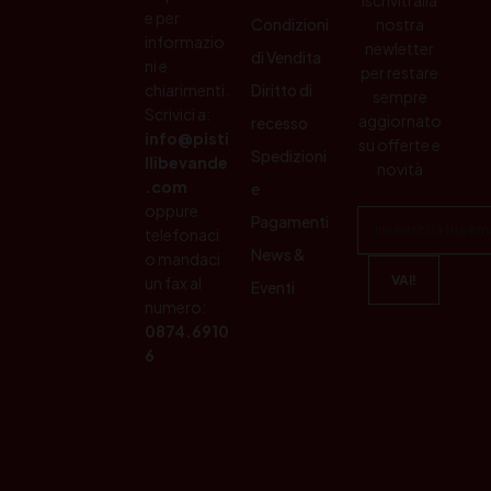
e per
Condizioni
nostra
informazio
newletter
di Vendita
ni e
per restare
chiarimenti.
Diritto di
sempre
Scrivici a:
aggiornato
recesso
info@pisti
su offerte e
Spedizioni
llibevande
novità
.com
e
oppure
Pagamenti
telefonaci
News &
o mandaci
un fax al
Eventi
numero:
0874.6910
6