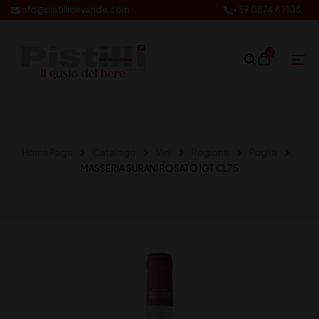
info@pistillibevande.com
+39 0874.69106
0
Home Page
Catalogo
Vini
Regione
Puglia
MASSERIA SURANI ROSATO IGT CL75