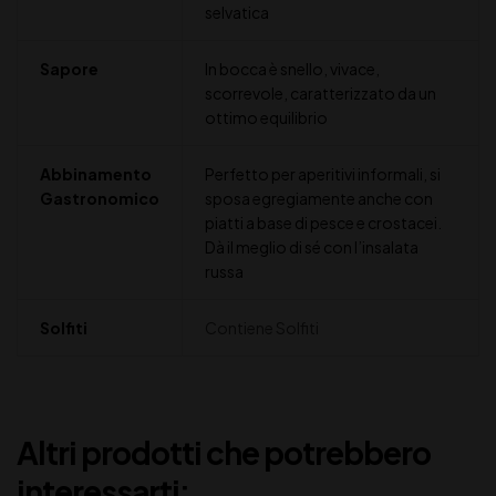
selvatica
Sapore
In bocca è snello, vivace,
scorrevole, caratterizzato da un
ottimo equilibrio
Abbinamento
Perfetto per aperitivi informali, si
Gastronomico
sposa egregiamente anche con
piatti a base di pesce e crostacei.
Dà il meglio di sé con l’insalata
russa
Solfiti
Contiene Solfiti
Altri prodotti che potrebbero
interessarti: