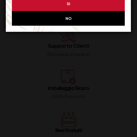
SI
NO
Supporto Clienti
Dal lunedi al venerdi
Imballaggio Sicuro
100% Garantito
Resi Gratuiti