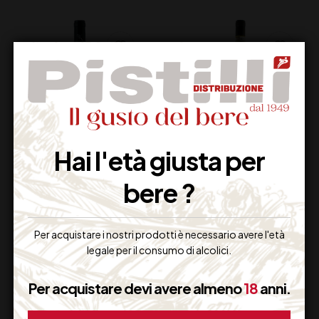
Hai l'età giusta per
TINTILIA DEL MOLISE
GRECO DI TUFO
bere ?
LAGENA DOC
DOCG
ANGELO D’UVA CL 75
MASTROBERARDINO
CL 75
17,00
€
18,50
€
(IVA inclusa)
(IVA inclusa)
Per acquistare i nostri prodotti è necessario avere l'età
legale per il consumo di alcolici.
Disponibile
Disponibile
Per acquistare devi avere almeno
18
anni.