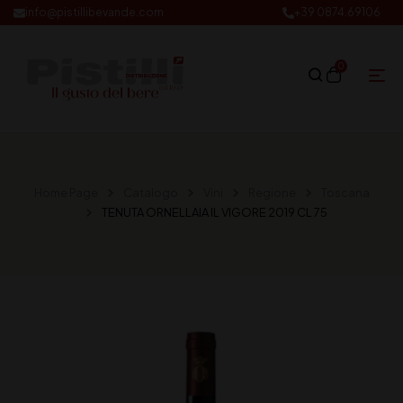
info@pistillibevande.com
+39 0874.69106
0
Home Page
Catalogo
Vini
Regione
Toscana
TENUTA ORNELLAIA IL VIGORE 2019 CL 75