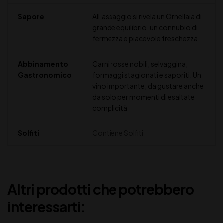
Sapore
All’assaggio si rivela un Ornellaia di
grande equilibrio, un connubio di
fermezza e piacevole freschezza
Abbinamento
Carni rosse nobili, selvaggina,
Gastronomico
formaggi stagionati e saporiti. Un
vino importante, da gustare anche
da solo per momenti di esaltate
complicità
Solfiti
Contiene Solfiti
Altri prodotti che potrebbero
interessarti: