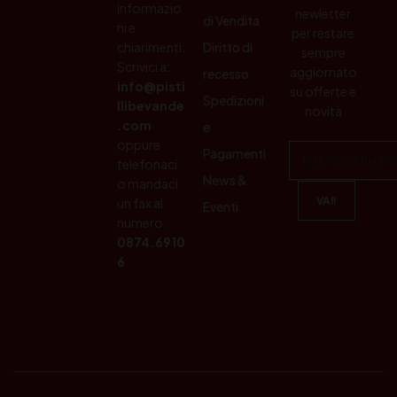
informazio
newletter
di Vendita
ni e
per restare
chiarimenti.
Diritto di
sempre
Scrivici a:
aggiornato
recesso
info@pisti
su offerte e
Spedizioni
llibevande
novità
.com
e
oppure
Pagamenti
telefonaci
News &
o mandaci
un fax al
Eventi
numero:
0874.6910
6