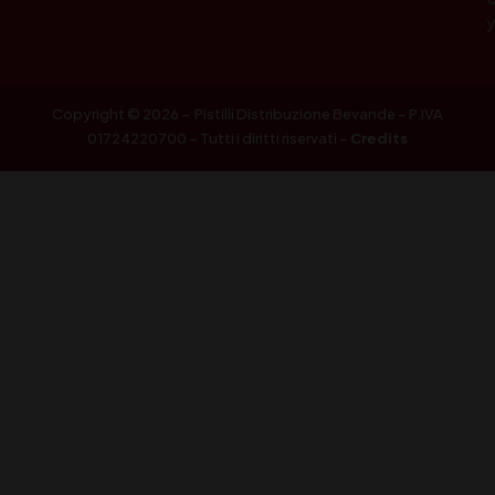
Copyright © 2026 – Pistilli Distribuzione Bevande – P.IVA
01724220700 – Tutti i diritti riservati –
Credits