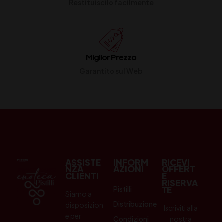
Restituiscilo facilmente
Miglior Prezzo
Garantito sul Web
ASSISTE
INFORM
RICEVI
NZA
AZIONI
OFFERT
CLIENTI
E
RISERVA
Pistilli
TE
Siamo a
Distribuzione
disposizion
Iscriviti alla
e per
Condizioni
nostra