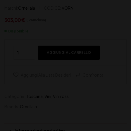
Marchi:
Ornellaia
CODICE:
VORN
303,00
€
(IVA inclusa)
Disponibile
AGGIUNGI AL CARRELLO
Aggiungi Alla Lista Desideri
Confronta
Categorie:
Toscana
,
Vini
,
Vini rossi
Brands:
Ornellaia
Informazioni aggiuntive