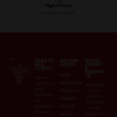
Miglior Prezzo
Garantito sul Web
ASSISTE
INFORM
RICEVI
NZA
AZIONI
OFFERT
CLIENTI
E
RISERVA
Pistilli
TE
Siamo a
Distribuzione
disposizion
Iscriviti alla
e per
Condizioni
nostra
informazio
newletter
di Vendita
ni e
per restare
chiarimenti.
Diritto di
sempre
Scrivici a:
aggiornato
recesso