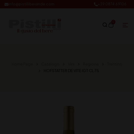
info@pistillibevande.com
+39 0874.69106
0
Home Page
Catalogo
Vini
Regione
Trentino
HOFSTATTER DE VITE IGT CL 75