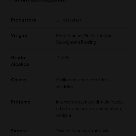
Produttore
J. Hofstatter
Vitigno
Pinot Bianco, Müller Thurgau,
Sauvignon e Riesling
Grado
12,5%
Alcolico
Colore
Giallo paglierino con riflessi
verdolini
Profumo
Intenso con sentori di mela fresca,
erba limoncina con tenui sentori di
vaniglia
Sapore
Vivace, fresco con un finale