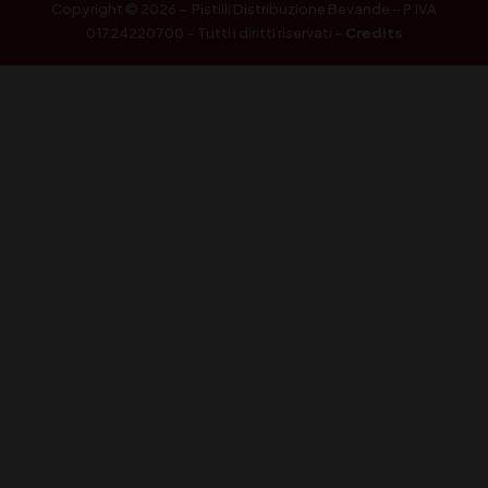
Copyright © 2026 – Pistilli Distribuzione Bevande – P.IVA
01724220700 – Tutti i diritti riservati –
Credits