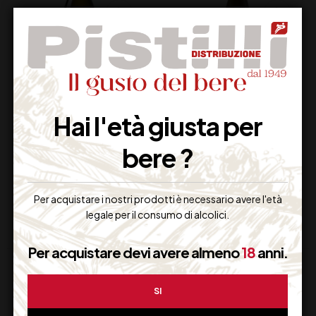
BORGO DI
GRECO DI TUFO
COLLOREDO
DOCG
Hai l'età giusta per
GIRONIA BIANCO
MASTROBERARDINO
bere ?
BIFERNO DOC CL 75
CL 75
16,00
€
18,50
€
(IVA inclusa)
(IVA inclusa)
Disponibile
Disponibile
Per acquistare i nostri prodotti è necessario avere l'età
legale per il consumo di alcolici.
Per acquistare devi avere almeno
18
anni.
SI