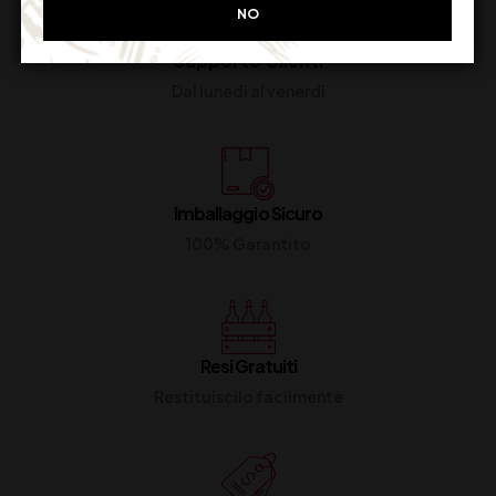
NO
Supporto Clienti
Dal lunedi al venerdi
Imballaggio Sicuro
100% Garantito
Resi Gratuiti
Restituiscilo facilmente