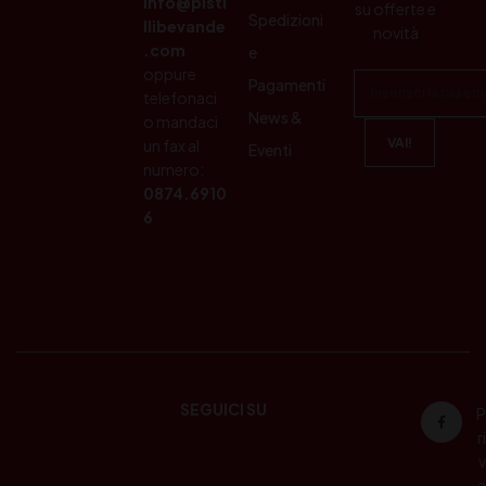
info@pisti
su offerte e
Spedizioni
llibevande
novità
.com
e
oppure
Pagamenti
telefonaci
News &
o mandaci
un fax al
Eventi
numero:
0874.6910
6
SEGUICI SU
P
ri
v
a