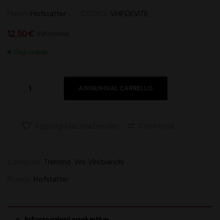
Marchi:
Hofstatter
CODICE:
VHIFDEVITE
12,50
€
(IVA inclusa)
Disponibile
AGGIUNGI AL CARRELLO
Aggiungi Alla Lista Desideri
Confronta
Categorie:
Trentino
,
Vini
,
Vini bianchi
Brands:
Hofstatter
Informazioni aggiuntive