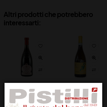
Altri prodotti che potrebbero
interessarti:
CA’ DEI FRATI
LUNE DEL VESUVIO
RONCHEDONE
SAETTONE DOC CL75
ROSSO CL 75