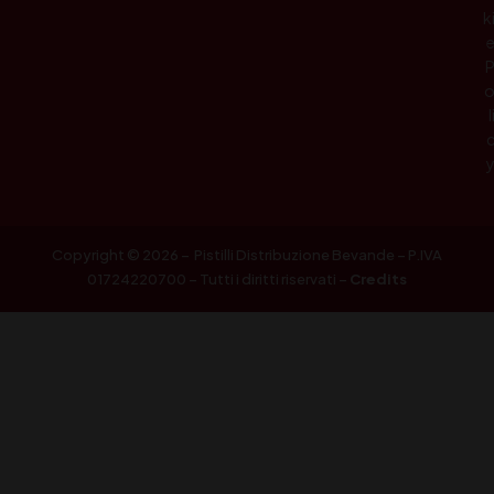
k
l
Copyright © 2026 – Pistilli Distribuzione Bevande – P.IVA
01724220700 – Tutti i diritti riservati –
Credits