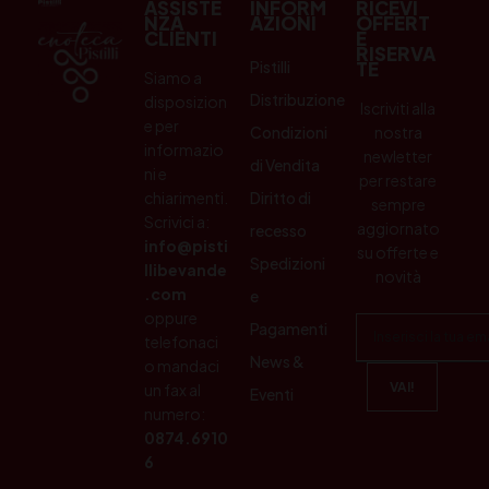
ASSISTE
INFORM
RICEVI
NZA
AZIONI
OFFERT
CLIENTI
E
RISERVA
Pistilli
TE
Siamo a
Distribuzione
disposizion
Iscriviti alla
e per
Condizioni
nostra
informazio
newletter
di Vendita
ni e
per restare
chiarimenti.
Diritto di
sempre
Scrivici a:
aggiornato
recesso
info@pisti
su offerte e
Spedizioni
llibevande
novità
.com
e
oppure
Pagamenti
telefonaci
News &
o mandaci
un fax al
Eventi
numero:
0874.6910
6