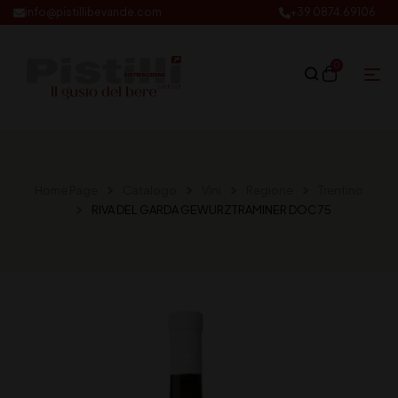
info@pistillibevande.com
+39 0874.69106
0
Home Page
Catalogo
Vini
Regione
Trentino
RIVA DEL GARDA GEWURZTRAMINER DOC 75