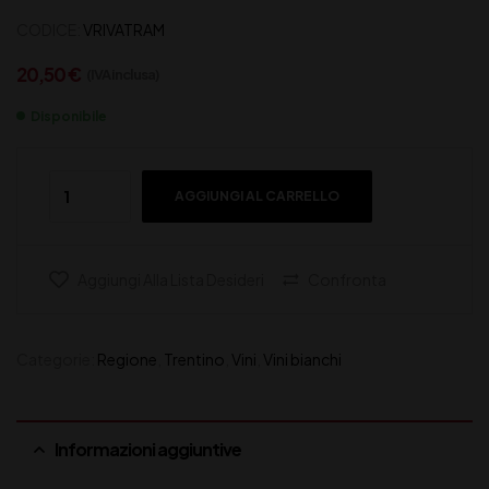
CODICE:
VRIVATRAM
20,50
€
(IVA inclusa)
Disponibile
AGGIUNGI AL CARRELLO
Aggiungi Alla Lista Desideri
Confronta
Categorie:
Regione
,
Trentino
,
Vini
,
Vini bianchi
Informazioni aggiuntive