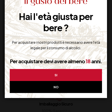
24,00
€
13,00
€
(IVA inclusa)
(IVA inclusa)
Disponibile
Disponibile
Hai l'età giusta per
bere ?
Per acquistare i nostri prodotti è necessario avere l'età
legale per il consumo di alcolici.
Per acquistare devi avere almeno
18
anni.
Supporto Clienti
SI
Dal lunedi al venerdi
NO
Imballaggio Sicuro
100% Garantito