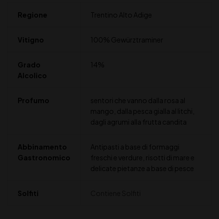
Regione
Trentino Alto Adige
Vitigno
100% Gewürztraminer
Grado
14%
Alcolico
Profumo
sentori che vanno dalla rosa al
mango, dalla pesca gialla al litchi,
dagli agrumi alla frutta candita
Abbinamento
Antipasti a base di formaggi
Gastronomico
freschi e verdure, risotti di mare e
delicate pietanze a base di pesce
Solfiti
Contiene Solfiti