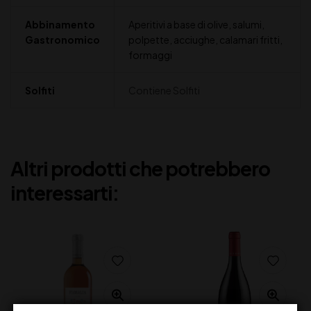
Abbinamento
Aperitivi a base di olive, salumi,
Gastronomico
polpette, acciughe, calamari fritti,
formaggi
Solfiti
Contiene Solfiti
Altri prodotti che potrebbero
interessarti: