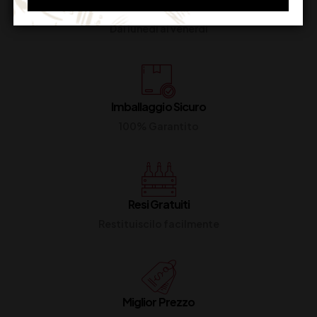
Supporto Clienti
Dal lunedi al venerdi
Imballaggio Sicuro
100% Garantito
Resi Gratuiti
Restituiscilo facilmente
Miglior Prezzo