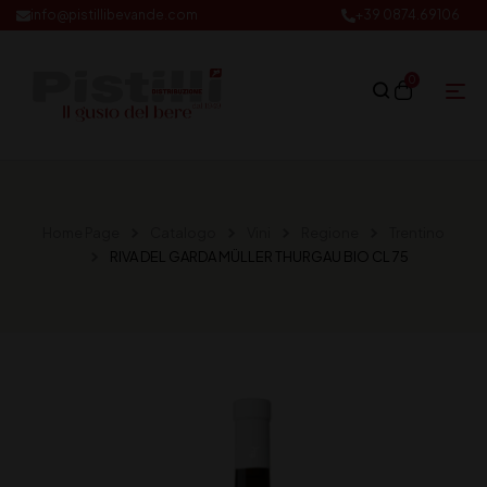
info@pistillibevande.com
+39 0874.69106
0
Home Page
Catalogo
Vini
Regione
Trentino
RIVA DEL GARDA MÜLLER THURGAU BIO CL 75