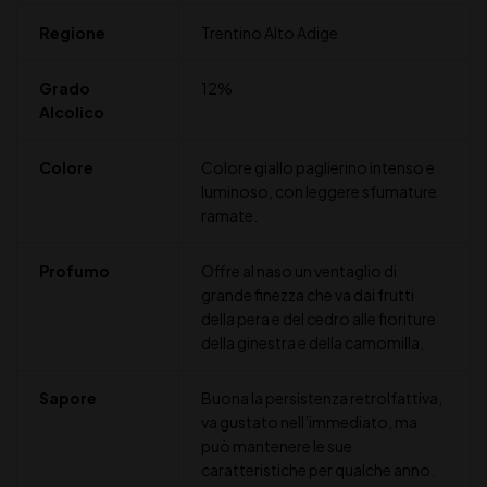
Regione
Trentino Alto Adige
Grado
12%
Alcolico
Colore
Colore giallo paglierino intenso e
luminoso, con leggere sfumature
ramate.
Profumo
Offre al naso un ventaglio di
grande finezza che va dai frutti
della pera e del cedro alle fioriture
della ginestra e della camomilla,
Sapore
Buona la persistenza retrolfattiva,
va gustato nell’immediato, ma
può mantenere le sue
caratteristiche per qualche anno.