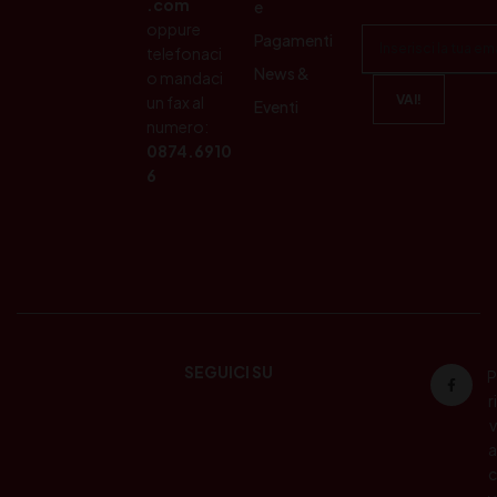
.com
e
oppure
Pagamenti
telefonaci
News &
o mandaci
un fax al
Eventi
numero:
0874.6910
6
SEGUICI SU
P
ri
v
a
c