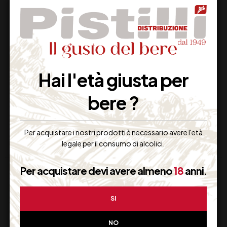
DI MAJO NORANTE
BIDOLI LE ALTE
FLORALIA CL 75
REFOSCO DOC CL 75
Hai l'età giusta per
13,00
€
12,50
€
bere ?
(IVA inclusa)
(IVA inclusa)
Disponibile
Disponibile
Per acquistare i nostri prodotti è necessario avere l'età
legale per il consumo di alcolici.
Per acquistare devi avere almeno
18
anni.
SI
NO