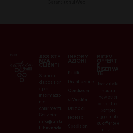
Garantito sul Web
ASSISTE
INFORM
RICEVI
NZA
AZIONI
OFFERT
CLIENTI
E
RISERVA
Pistilli
TE
Siamo a
Distribuzione
disposizion
Iscriviti alla
e per
Condizioni
nostra
informazio
newletter
di Vendita
ni e
per restare
chiarimenti.
Diritto di
sempre
Scrivici a:
aggiornato
recesso
info@pisti
su offerte e
Spedizioni
llibevande
novità