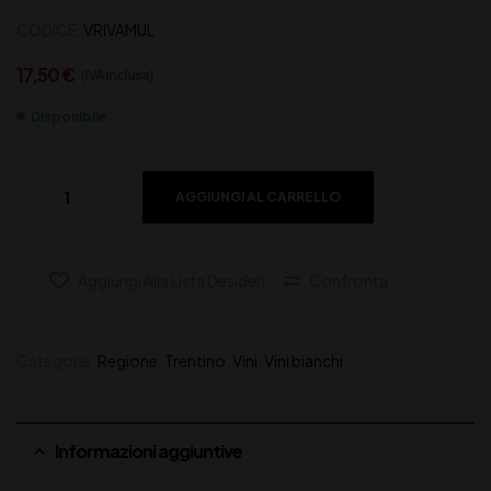
CODICE:
VRIVAMUL
17,50
€
(IVA inclusa)
Disponibile
AGGIUNGI AL CARRELLO
Aggiungi Alla Lista Desideri
Confronta
Categorie:
Regione
,
Trentino
,
Vini
,
Vini bianchi
Informazioni aggiuntive