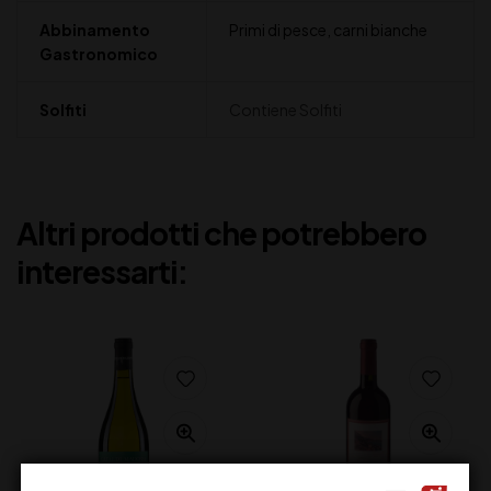
Abbinamento
Primi di pesce, carni bianche
Gastronomico
Solfiti
Contiene Solfiti
Altri prodotti che potrebbero
interessarti: