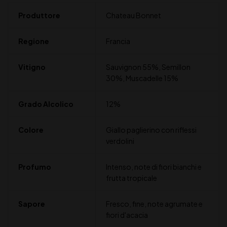
Produttore
Chateau Bonnet
Regione
Francia
Vitigno
Sauvignon 55%, Semillon
30%, Muscadelle 15%
Grado Alcolico
12%
Colore
Giallo paglierino con riflessi
verdolini
Profumo
Intenso, note di fiori bianchi e
frutta tropicale
Sapore
Fresco, fine, note agrumate e
fiori d'acacia