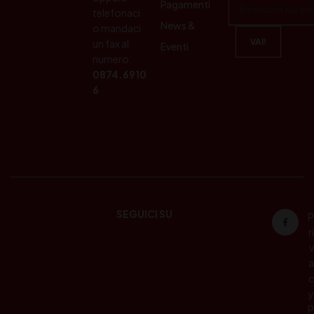
Pagamenti
telefonaci
News &
o mandaci
un fax al
Eventi
numero:
0874.6910
6
SEGUICI SU
P
ri
v
a
c
y
P