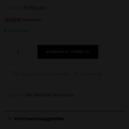
CODICE:
VBONBLANC
18,00
€
(IVA inclusa)
Disponibile
AGGIUNGI AL CARRELLO
Aggiungi Alla Lista Desideri
Confronta
Categorie:
Vini
,
Vini Esteri
,
Vini bianchi
Informazioni aggiuntive