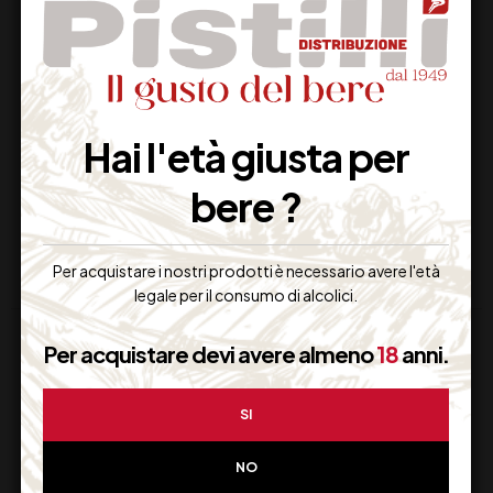
PECORINO TERRE
COSTA D’ AMALFI
AQUILANE IGT
ROSSO DOC MARISA
CATALDI MADONNA
CUOMO CL 75
Hai l'età giusta per
GIULIA CL 75
19,00
€
31,00
€
(IVA inclusa)
(IVA inclusa)
bere ?
Disponibile
Disponibile
Per acquistare i nostri prodotti è necessario avere l'età
legale per il consumo di alcolici.
Per acquistare devi avere almeno
18
anni.
SI
NO
Supporto Clienti