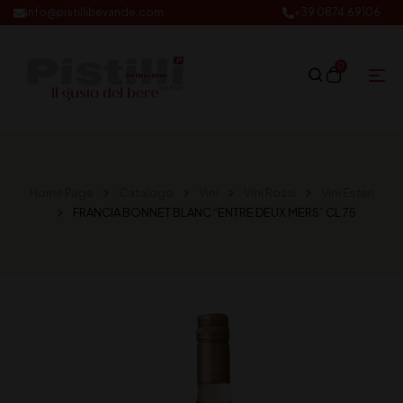
info@pistillibevande.com
+39 0874.69106
0
Home Page
Catalogo
Vini
Vini Rossi
Vini Esteri
FRANCIA BONNET BLANC “ENTRE DEUX MERS” CL 75