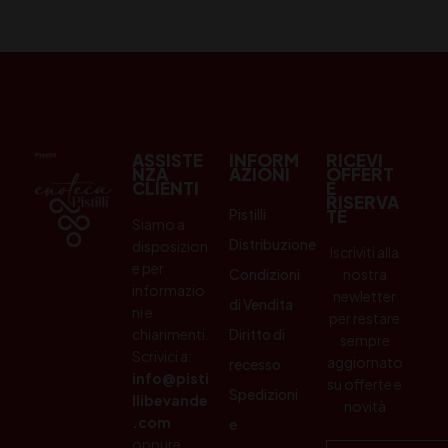
ASSISTE
INFORM
RICEVI
NZA
AZIONI
OFFERT
CLIENTI
E
RISERVA
Pistilli
TE
Siamo a
Distribuzione
disposizion
Iscriviti alla
e per
Condizioni
nostra
informazio
newletter
di Vendita
ni e
per restare
chiarimenti.
Diritto di
sempre
Scrivici a:
aggiornato
recesso
info@pisti
su offerte e
Spedizioni
llibevande
novità
.com
e
oppure