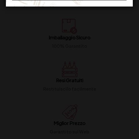
Dal lunedi al venerdi
Imballaggio Sicuro
100% Garantito
Resi Gratuiti
Restituiscilo facilmente
Miglior Prezzo
Garantito sul Web