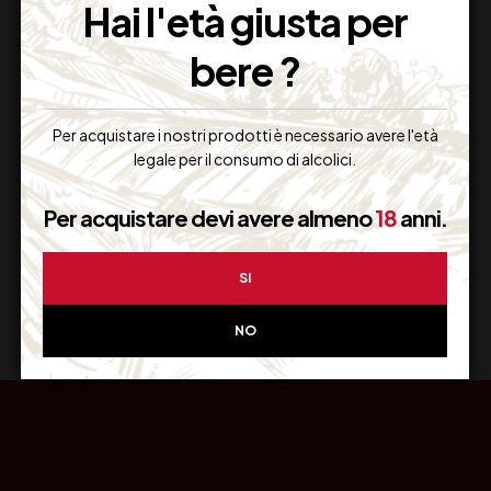
Hai l'età giusta per
bere ?
Resi Gratuiti
Per acquistare i nostri prodotti è necessario avere l'età
Restituiscilo facilmente
legale per il consumo di alcolici.
Per acquistare devi avere almeno
18
anni.
Miglior Prezzo
SI
Garantito sul Web
NO