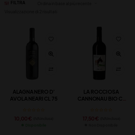
FILTRA
Visualizzazione di 2 risultati
ALAGNA NERO D’
LA ROCCIOSA
AVOLA NEARI CL 75
CANNONAU BIO CL
75
10,00
€
17,50
€
(IVA inclusa)
(IVA inclusa)
Disponibile
Non Disponibile