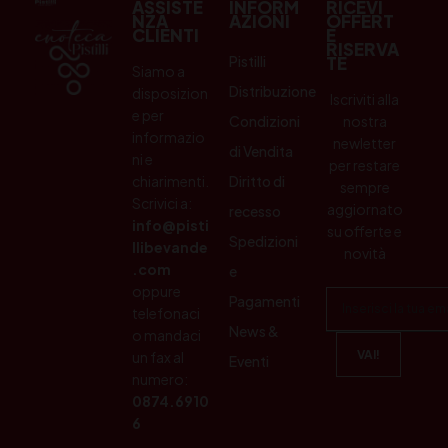
ASSISTE
INFORM
RICEVI
NZA
AZIONI
OFFERT
CLIENTI
E
RISERVA
Pistilli
TE
Siamo a
Distribuzione
disposizion
Iscriviti alla
e per
Condizioni
nostra
informazio
newletter
di Vendita
ni e
per restare
chiarimenti.
Diritto di
sempre
Scrivici a:
aggiornato
recesso
info@pisti
su offerte e
Spedizioni
llibevande
novità
.com
e
oppure
Pagamenti
telefonaci
News &
o mandaci
un fax al
Eventi
numero:
0874.6910
6