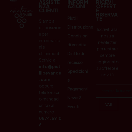
ASSISTE
INFORM
RICEVI
NZA
AZIONI
OFFERT
CLIENTI
E
RISERVA
Pistilli
TE
Siamo a
Distribuzione
disposizion
Iscriviti alla
e per
Condizioni
nostra
informazio
newletter
di Vendita
ni e
per restare
chiarimenti.
Diritto di
sempre
Scrivici a:
aggiornato
recesso
info@pisti
su offerte e
Spedizioni
llibevande
novità
.com
e
oppure
Pagamenti
telefonaci
News &
o mandaci
un fax al
Eventi
numero:
0874.6910
6