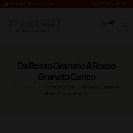
info@pistillibevande.com
+39 0874.69106
0
Da Rosso Granato A Rosso
Granato Carico
Home Page
Prodotto Colore
Da Rosso Granato A
Rosso Granato Carico