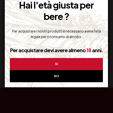
Hai l'età giusta per
bere ?
Resi Gratuiti
Per acquistare i nostri prodotti è necessario avere l'età
Restituiscilo facilmente
legale per il consumo di alcolici.
Per acquistare devi avere almeno
18
anni.
Miglior Prezzo
SI
Garantito sul Web
NO