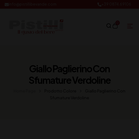
info@pistillibevande.com
+39 0874.69106
0
Giallo Paglierino Con
Sfumature Verdoline
Home Page
Prodotto Colore
Giallo Paglierino Con
Sfumature Verdoline