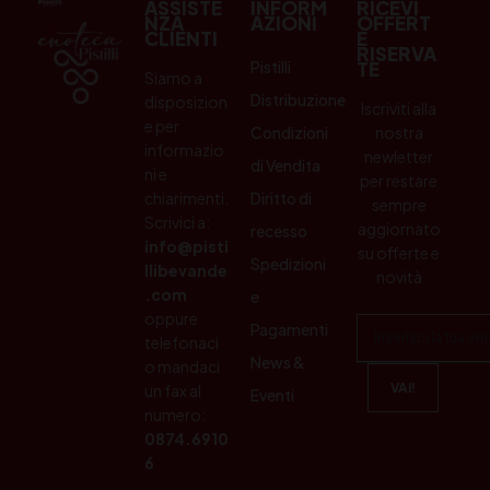
ASSISTE
INFORM
RICEVI
NZA
AZIONI
OFFERT
CLIENTI
E
RISERVA
Pistilli
TE
Siamo a
Distribuzione
disposizion
Iscriviti alla
e per
Condizioni
nostra
informazio
newletter
di Vendita
ni e
per restare
chiarimenti.
Diritto di
sempre
Scrivici a:
aggiornato
recesso
info@pisti
su offerte e
Spedizioni
llibevande
novità
.com
e
oppure
Pagamenti
telefonaci
News &
o mandaci
un fax al
Eventi
numero:
0874.6910
6