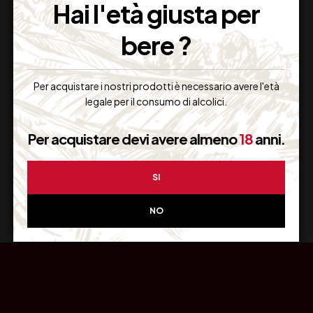
Hai l'età giusta per
bere ?
Resi Gratuiti
Per acquistare i nostri prodotti è necessario avere l'età
Restituiscilo facilmente
legale per il consumo di alcolici.
Per acquistare devi avere almeno
18
anni.
Miglior Prezzo
SI
Garantito sul Web
NO