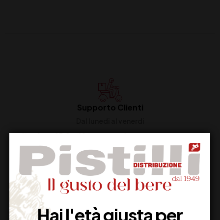
Supporto Clienti
Dal lunedi al venerdi
Imballaggio Sicuro
100% Garantito
Hai l'età giusta per