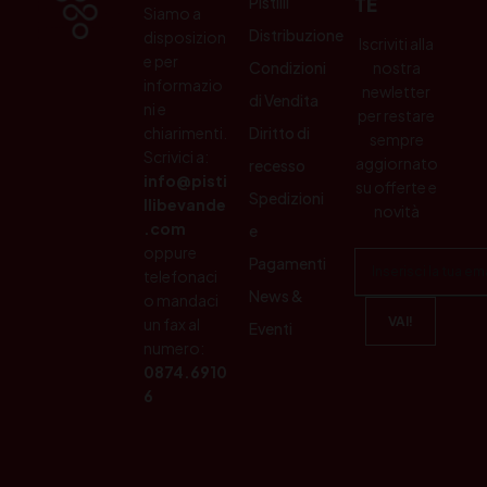
Pistilli
TE
Siamo a
Distribuzione
disposizion
Iscriviti alla
e per
Condizioni
nostra
informazio
newletter
di Vendita
ni e
per restare
chiarimenti.
Diritto di
sempre
Scrivici a:
aggiornato
recesso
info@pisti
su offerte e
Spedizioni
llibevande
novità
.com
e
oppure
Pagamenti
telefonaci
News &
o mandaci
un fax al
Eventi
numero:
0874.6910
6