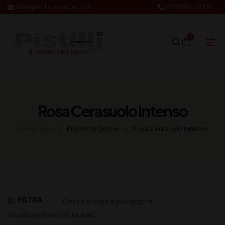
info@pistillibevande.com
+39 0874.69106
0
Rosa Cerasuolo Intenso
Home Page
Prodotto Colore
Rosa Cerasuolo Intenso
FILTRA
Visualizzazione del risultato