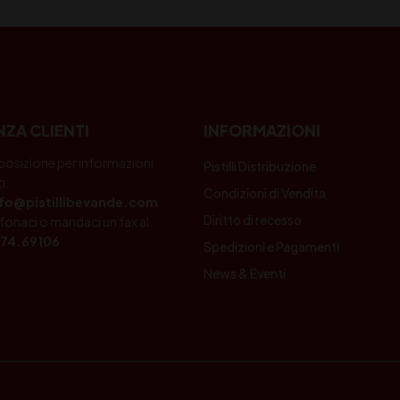
NZA CLIENTI
INFORMAZIONI
posizione per informazioni
Pistilli Distribuzione
i.
Condizioni di Vendita
nfo@pistillibevande.com
Diritto di recesso
fonaci o mandaci un fax al
74.69106
Spedizioni e Pagamenti
News & Eventi