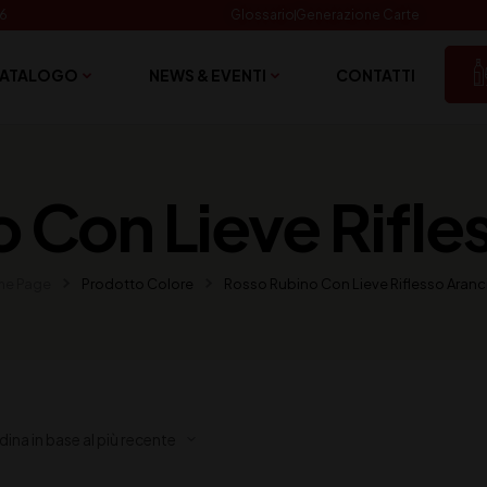
06
Glossario
Generazione Carte
ATALOGO
NEWS & EVENTI
CONTATTI
 Con Lieve Rifle
e Page
Prodotto Colore
Rosso Rubino Con Lieve Riflesso Aranc