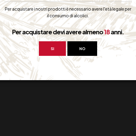
Per acquistare i nostri prodotti è necessario avere l'età legale per
il consumo di alcolici.
Per acquistare devi avere almeno
18
anni.
SI
NO