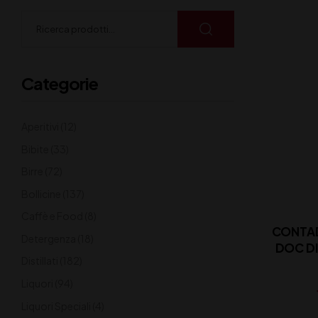
Categorie
Aperitivi
(12)
Bibite
(33)
Birre
(72)
Bollicine
(137)
Caffè e Food
(8)
CONTAD
Detergenza
(18)
Distillati
(182)
Liquori
(94)
Liquori Speciali
(4)