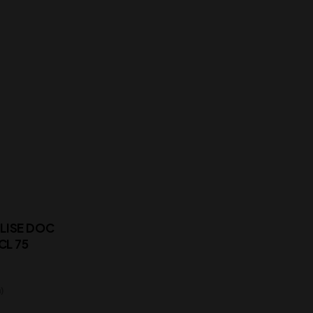
LISE DOC
CL 75
)