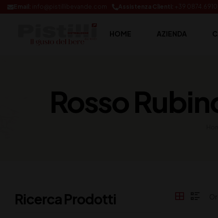
Email:
info@pistillibevande.com
Assistenza Clienti:
+39 0874.691
HOME
AZIENDA
C
Rosso Rubino
Hom
Ricerca Prodotti