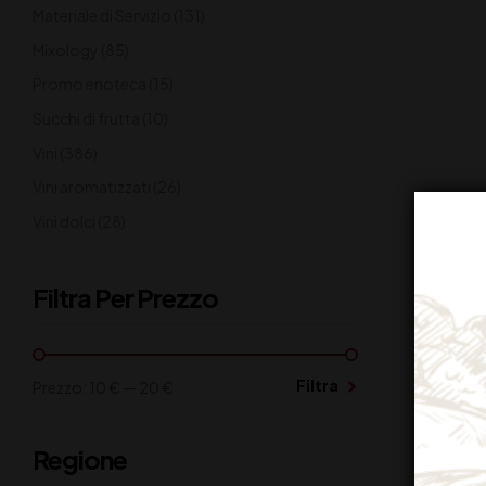
Materiale di Servizio
(131)
Mixology
(85)
Promo enoteca
(15)
Succhi di frutta
(10)
Vini
(386)
Vini aromatizzati
(26)
Vini dolci
(28)
Filtra Per Prezzo
Filtra
Prezzo:
10 €
—
20 €
Regione