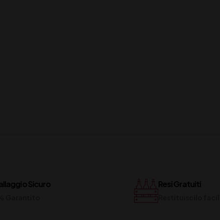
llaggio Sicuro
Resi Gratuiti
% Garantito
Restituiscilo fac