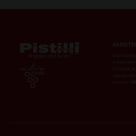
ASSISTE
Siamo a dis
e chiariment
Scrivici a:
i
oppure tele
numero:
08