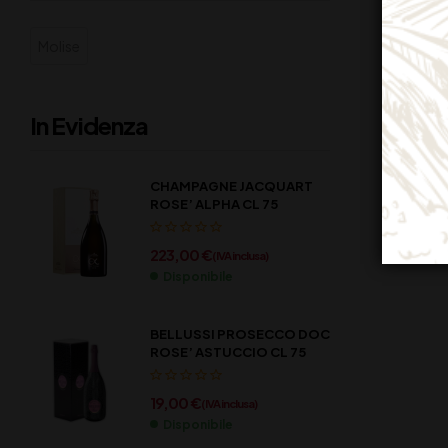
Molise
In Evidenza
CHAMPAGNE JACQUART
ROSE’ ALPHA CL 75
223,00
€
(IVA inclusa)
Disponibile
BELLUSSI PROSECCO DOC
ROSE’ ASTUCCIO CL 75
19,00
€
(IVA inclusa)
Disponibile