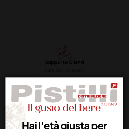
Supporto Clienti
Dal lunedi al venerdi
Imballaggio Sicuro
100% Garantito
Hai l'età giusta per