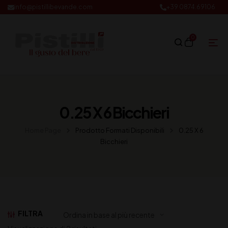
info@pistillibevande.com
+39 0874.69106
0
0.25 X 6 Bicchieri
Home Page
Prodotto Formati Disponibili
0.25 X 6
Bicchieri
FILTRA