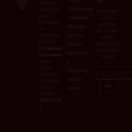
TE
Siamo a
Distribuzione
disposizion
Iscriviti alla
e per
Condizioni
nostra
informazio
newletter
di Vendita
ni e
per restare
chiarimenti.
Diritto di
sempre
Scrivici a:
aggiornato
recesso
info@pisti
su offerte e
Spedizioni
llibevande
novità
.com
e
oppure
Pagamenti
telefonaci
News &
o mandaci
un fax al
Eventi
numero:
0874.6910
6