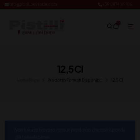
info@pistillibevande.com
+39 0874.69106
0
12,5 Cl
Home Page
Prodotto Formati Disponibili
12,5 Cl
Non è stato trovato nessun prodotto che corrisponde
alla tua selezione.