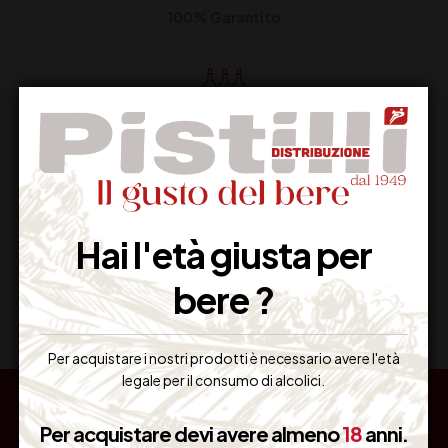
100% Garantito
Resi Gratuiti
Restituiscilo facilmente
Hai l'età giusta per
Miglior Prezzo
bere ?
Garantito sul Web
Per acquistare i nostri prodotti è necessario avere l'età
legale per il consumo di alcolici.
Per acquistare devi avere almeno
18
anni.