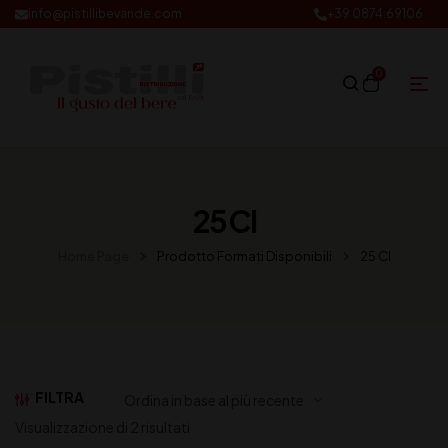
info@pistillibevande.com
+39 0874.69106
0
25 Cl
Home Page
Prodotto Formati Disponibili
25 Cl
FILTRA
Visualizzazione di 2 risultati