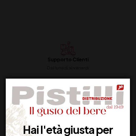
Supporto Clienti
Dal lunedi al venerdi
Imballaggio Sicuro
100% Garantito
Hai l'età giusta per