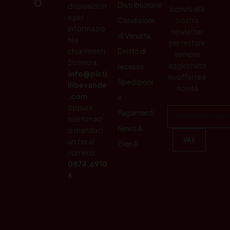
Distribuzione
disposizion
Iscriviti alla
e per
Condizioni
nostra
informazio
newletter
di Vendita
ni e
per restare
chiarimenti.
Diritto di
sempre
Scrivici a:
aggiornato
recesso
info@pisti
su offerte e
Spedizioni
llibevande
novità
.com
e
oppure
Pagamenti
telefonaci
News &
o mandaci
un fax al
Eventi
numero:
0874.6910
6