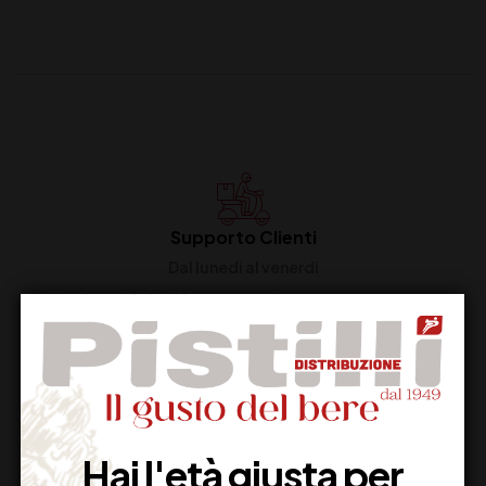
Supporto Clienti
Dal lunedi al venerdi
Imballaggio Sicuro
100% Garantito
Hai l'età giusta per