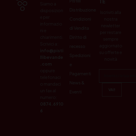
Pistilli
TE
Siamo a
Distribuzione
disposizion
Iscriviti alla
e per
Condizioni
nostra
informazio
newletter
di Vendita
ni e
per restare
chiarimenti.
Diritto di
sempre
Scrivici a:
aggiornato
recesso
info@pisti
su offerte e
Spedizioni
llibevande
novità
.com
e
oppure
Pagamenti
telefonaci
News &
o mandaci
un fax al
Eventi
numero:
0874.6910
6