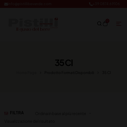
info@pistillibevande.com
+39 0874.69106
0
35 Cl
Home Page
Prodotto Formati Disponibili
35 Cl
FILTRA
Visualizzazione del risultato