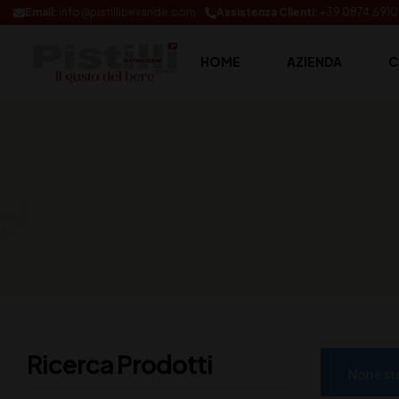
Email:
info@pistillibevande.com
Assistenza Clienti:
+39 0874.691
HOME
AZIENDA
C
Ricerca Prodotti
Non è st