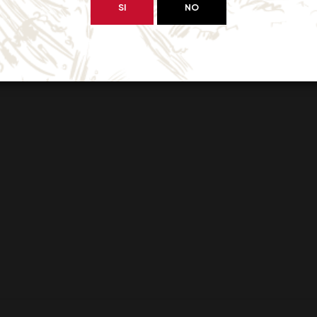
SI
NO