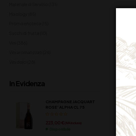
Materiale di Servizio
(131)
Mixology
(85)
Promo enoteca
(15)
Succhi di frutta
(10)
Vini
(386)
Vini aromatizzati
(26)
Vini dolci
(28)
In Evidenza
CHAMPAGNE JACQUART
ROSE’ ALPHA CL 75
223,00
€
(IVA inclusa)
Disponibile