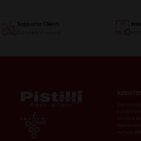
Supporto Clienti
Imba
Dal lunedi al venerdi
100
ASSISTE
Siamo a dis
e chiariment
Scrivici a:
i
oppure tele
numero:
08