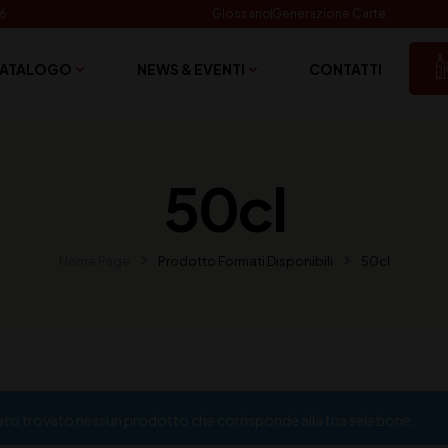
06
Glossario
Generazione Carte
ATALOGO
NEWS & EVENTI
CONTATTI
50cl
Home Page
Prodotto Formati Disponibili
50cl
ato trovato nessun prodotto che corrisponde alla tua selezione.