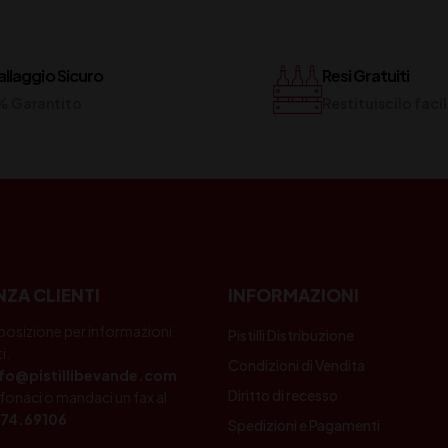
llaggio Sicuro
Resi Gratuiti
% Garantito
Restituiscilo fac
NZA CLIENTI
INFORMAZIONI
posizione per informazioni
Pistilli Distribuzione
i.
Condizioni di Vendita
nfo@pistillibevande.com
Diritto di recesso
fonaci o mandaci un fax al
74.69106
Spedizioni e Pagamenti