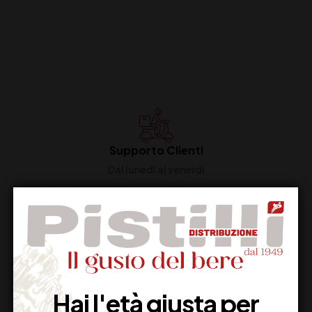
Supporto Clienti
Dal lunedi al venerdi
Imballaggio Sicuro
100% Garantito
Hai l'età giusta per