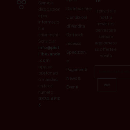
TE
Siamo a
Distribuzione
disposizion
Iscriviti alla
e per
Condizioni
nostra
informazio
newletter
di Vendita
ni e
per restare
chiarimenti.
Diritto di
sempre
Scrivici a:
aggiornato
recesso
info@pisti
su offerte e
Spedizioni
llibevande
novità
.com
e
oppure
Pagamenti
telefonaci
News &
o mandaci
un fax al
Eventi
numero:
0874.6910
6