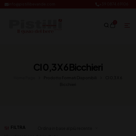
info@pistillibevande.com
+39 0874.69106
0
Cl 0,3 X 6 Bicchieri
Home Page
Prodotto Formati Disponibili
Cl 0,3 X 6
Bicchieri
FILTRA