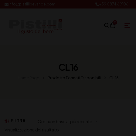
info@pistillibevande.com
+39 0874.69106
0
CL 16
Home Page
Prodotto Formati Disponibili
CL 16
FILTRA
Visualizzazione del risultato