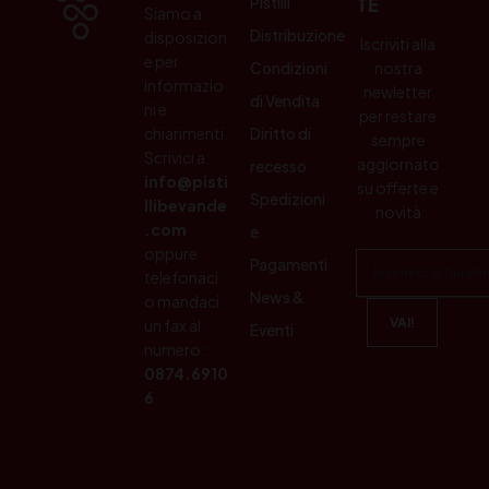
Pistilli
TE
Siamo a
Distribuzione
disposizion
Iscriviti alla
e per
Condizioni
nostra
informazio
newletter
di Vendita
ni e
per restare
chiarimenti.
Diritto di
sempre
Scrivici a:
aggiornato
recesso
info@pisti
su offerte e
Spedizioni
llibevande
novità
.com
e
oppure
Pagamenti
telefonaci
News &
o mandaci
un fax al
Eventi
numero:
0874.6910
6