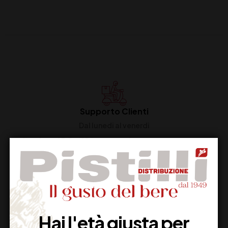
Supporto Clienti
Dal lunedi al venerdi
Imballaggio Sicuro
100% Garantito
Hai l'età giusta per