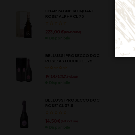
CHAMPAGNE JACQUART
ROSE’ ALPHA CL 75
223,00
€
(IVA inclusa)
Disponibile
BELLUSSI PROSECCO DOC
ROSE’ ASTUCCIO CL 75
19,00
€
(IVA inclusa)
Disponibile
BELLUSSI PROSECCO DOC
ROSE’ CL 37,5
14,50
€
(IVA inclusa)
Disponibile