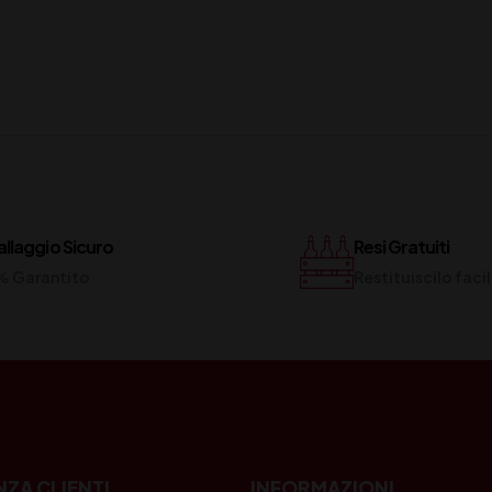
llaggio Sicuro
Resi Gratuiti
% Garantito
Restituiscilo fac
NZA CLIENTI
INFORMAZIONI