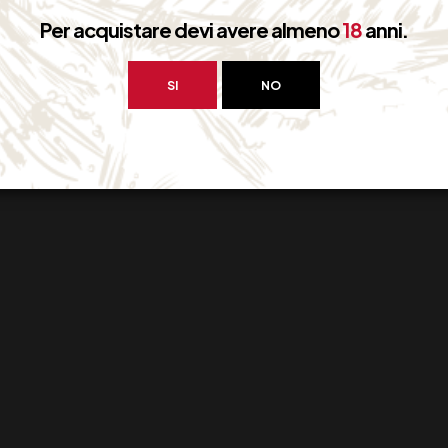
Per acquistare devi avere almeno
18
anni.
SI
NO