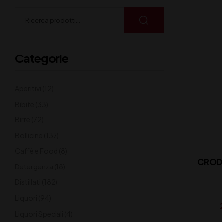
Categorie
Aperitivi
(12)
Bibite
(33)
Birre
(72)
Bollicine
(137)
Caffè e Food
(8)
CROD
Detergenza
(18)
Distillati
(182)
Liquori
(94)
Liquori Speciali
(4)