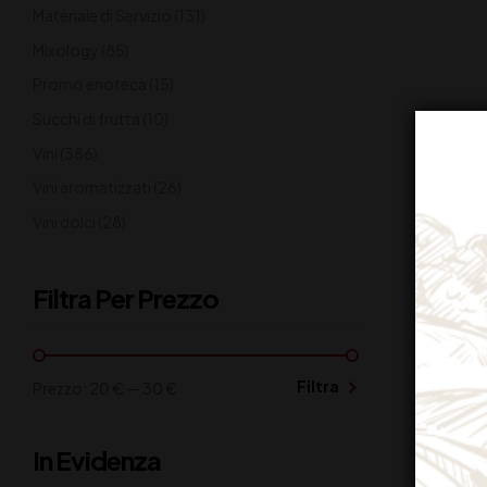
Materiale di Servizio
(131)
Mixology
(85)
Promo enoteca
(15)
Succhi di frutta
(10)
Vini
(386)
Vini aromatizzati
(26)
Vini dolci
(28)
Filtra Per Prezzo
Filtra
Prezzo:
20 €
—
30 €
In Evidenza