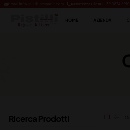
Email:
info@pistillibevande.com
Assistenza Clienti:
+39 0874.691
HOME
AZIENDA
C
C
Ricerca Prodotti