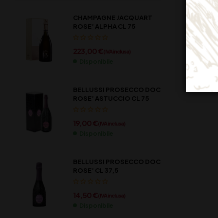
CHAMPAGNE JACQUART
ROSE’ ALPHA CL 75
223,00
€
(IVA inclusa)
Disponibile
BELLUSSI PROSECCO DOC
ROSE’ ASTUCCIO CL 75
19,00
€
(IVA inclusa)
Disponibile
BELLUSSI PROSECCO DOC
ROSE’ CL 37,5
14,50
€
(IVA inclusa)
Disponibile