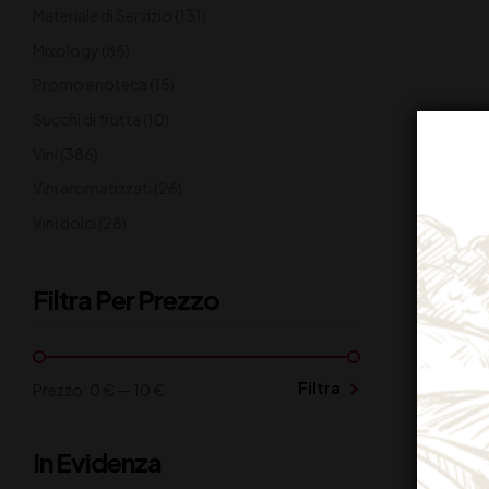
Materiale di Servizio
(131)
Mixology
(85)
Promo enoteca
(15)
Succhi di frutta
(10)
Vini
(386)
Vini aromatizzati
(26)
Vini dolci
(28)
Filtra Per Prezzo
Filtra
Prezzo:
0 €
—
10 €
In Evidenza