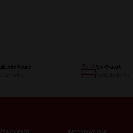
llaggio Sicuro
Resi Gratuiti
% Garantito
Restituiscilo fac
NZA CLIENTI
INFORMAZIONI