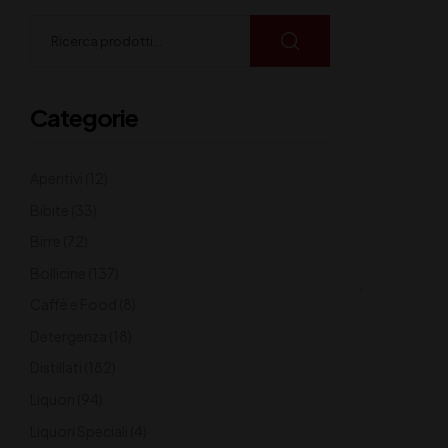
Categorie
Aperitivi
(12)
Bibite
(33)
Birre
(72)
Bollicine
(137)
Caffè e Food
(8)
Detergenza
(18)
Distillati
(182)
Liquori
(94)
Liquori Speciali
(4)