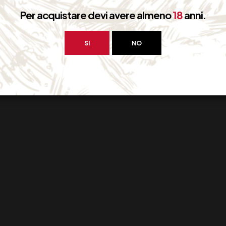
Per acquistare devi avere almeno
18
anni.
SI
NO