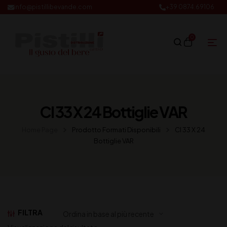
info@pistillibevande.com
+39 0874.69106
0
Cl 33 X 24 Bottiglie VAR
Home Page
Prodotto Formati Disponibili
Cl 33 X 24
Bottiglie VAR
FILTRA