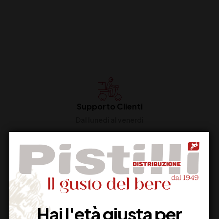
Supporto Clienti
Dal lunedi al venerdi
Imballaggio Sicuro
100% Garantito
Hai l'età giusta per