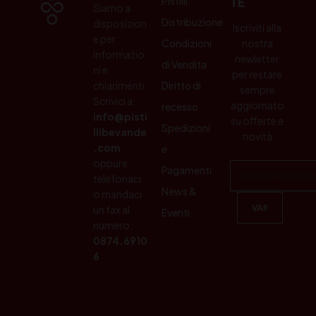
Pistilli
TE
Siamo a
Distribuzione
disposizion
Iscriviti alla
e per
Condizioni
nostra
informazio
newletter
di Vendita
ni e
per restare
chiarimenti.
Diritto di
sempre
Scrivici a:
aggiornato
recesso
info@pisti
su offerte e
Spedizioni
llibevande
novità
.com
e
oppure
Pagamenti
telefonaci
News &
o mandaci
un fax al
Eventi
numero:
0874.6910
6