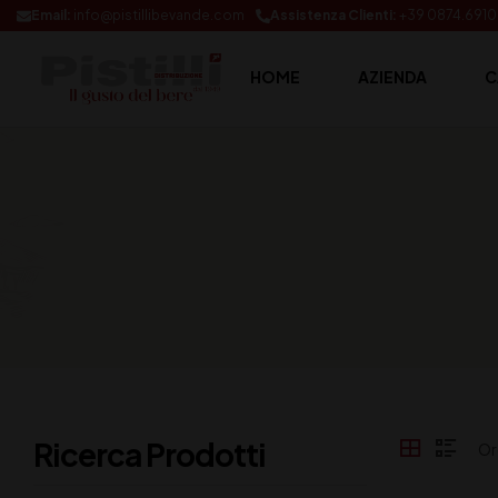
Email:
info@pistillibevande.com
Assistenza Clienti:
+39 0874.691
HOME
AZIENDA
C
Ricerca Prodotti