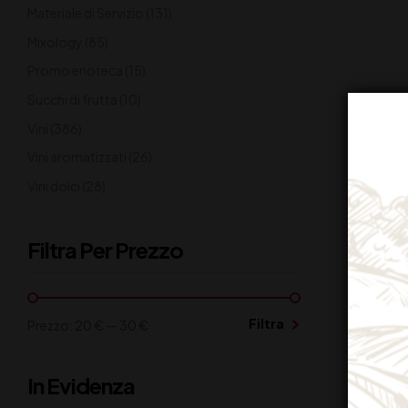
Materiale di Servizio
(131)
Mixology
(85)
Promo enoteca
(15)
Succhi di frutta
(10)
Vini
(386)
Vini aromatizzati
(26)
Vini dolci
(28)
Filtra Per Prezzo
Filtra
Prezzo:
20 €
—
30 €
In Evidenza