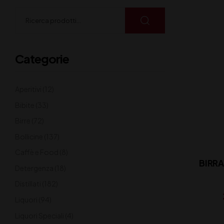
Categorie
Aperitivi
(12)
Bibite
(33)
Birre
(72)
Bollicine
(137)
Caffè e Food
(8)
BIRRA
Detergenza
(18)
Distillati
(182)
Liquori
(94)
Liquori Speciali
(4)