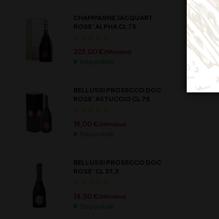
CHAMPAGNE JACQUART
ROSE’ ALPHA CL 75
223,00
€
(IVA inclusa)
Disponibile
BELLUSSI PROSECCO DOC
ROSE’ ASTUCCIO CL 75
19,00
€
(IVA inclusa)
Disponibile
BELLUSSI PROSECCO DOC
ROSE’ CL 37,5
14,50
€
(IVA inclusa)
Disponibile