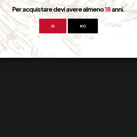
Per acquistare devi avere almeno
18
anni.
SI
NO