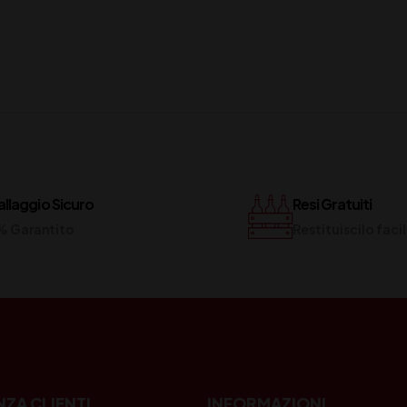
llaggio Sicuro
Resi Gratuiti
% Garantito
Restituiscilo fac
NZA CLIENTI
INFORMAZIONI