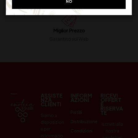
NO
Miglior Prezzo
Garantito sul Web
ASSISTE
INFORM
RICEVI
NZA
AZIONI
OFFERT
CLIENTI
E
RISERVA
Pistilli
TE
Siamo a
Distribuzione
disposizion
Iscriviti alla
e per
Condizioni
nostra
informazio
newletter