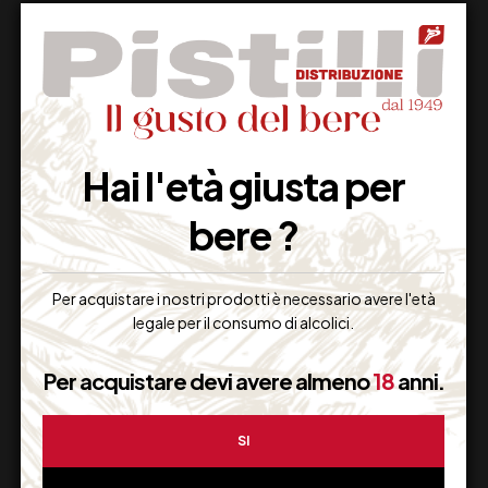
Supporto Clienti
Hai l'età giusta per
Dal lunedi al venerdi
bere ?
Imballaggio Sicuro
Per acquistare i nostri prodotti è necessario avere l'età
legale per il consumo di alcolici.
100% Garantito
Per acquistare devi avere almeno
18
anni.
SI
Resi Gratuiti
Restituiscilo facilmente