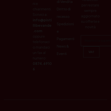
di Vendita
ni e
per restare
chiarimenti.
Diritto di
sempre
Scrivici a:
aggiornato
recesso
info@pisti
su offerte e
Spedizioni
llibevande
novità
.com
e
oppure
Pagamenti
telefonaci
News &
o mandaci
un fax al
Eventi
numero:
0874.6910
6