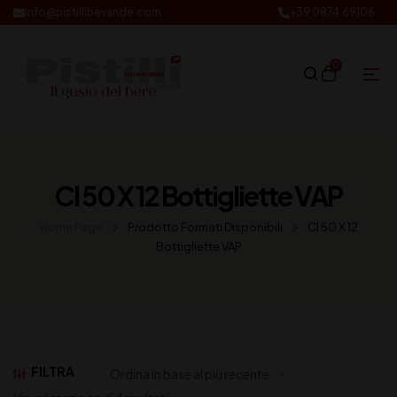
info@pistillibevande.com
+39 0874.69106
0
Cl 50 X 12 Bottigliette VAP
Home Page
Prodotto Formati Disponibili
Cl 50 X 12
Bottigliette VAP
FILTRA