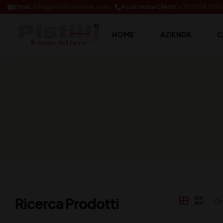
Email:
info@pistillibevande.com
Assistenza Clienti:
+39 0874.691
HOME
AZIENDA
C
Ricerca Prodotti