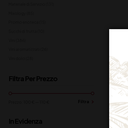
Materiale di Servizio
(131)
Mixology
(85)
Promo enoteca
(15)
Succhi di frutta
(10)
Vini
(386)
Vini aromatizzati
(26)
Vini dolci
(28)
Filtra Per Prezzo
Filtra
Prezzo:
100 €
—
110 €
In Evidenza