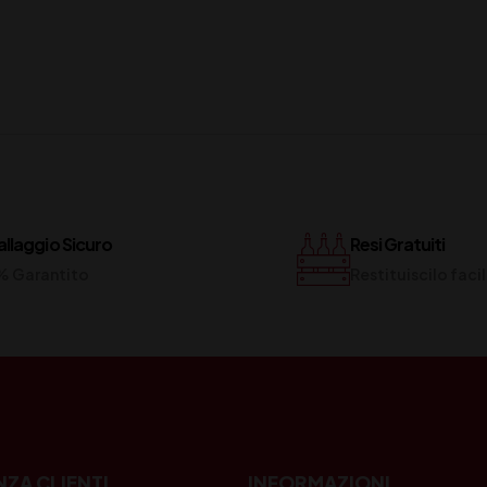
llaggio Sicuro
Resi Gratuiti
% Garantito
Restituiscilo fac
NZA CLIENTI
INFORMAZIONI