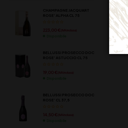
CHAMPAGNE JACQUART
ROSE’ ALPHA CL 75
223,00
€
(IVA inclusa)
Disponibile
BELLUSSI PROSECCO DOC
ROSE’ ASTUCCIO CL 75
19,00
€
(IVA inclusa)
Disponibile
BELLUSSI PROSECCO DOC
ROSE’ CL 37,5
14,50
€
(IVA inclusa)
Disponibile