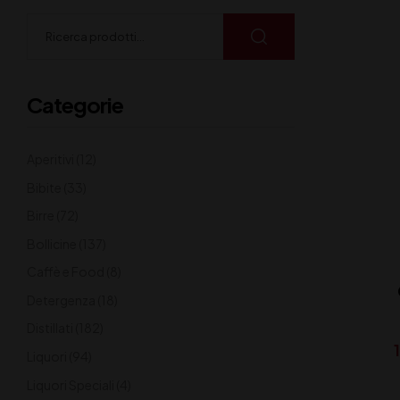
Categorie
Aperitivi
(12)
Bibite
(33)
Birre
(72)
Bollicine
(137)
Caffè e Food
(8)
Detergenza
(18)
Distillati
(182)
Liquori
(94)
Liquori Speciali
(4)