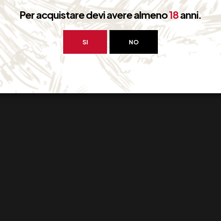
Per acquistare devi avere almeno
18
anni.
SI
NO