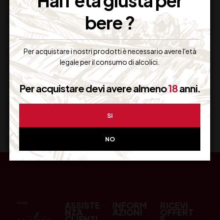
Hai l'età giusta per
bere ?
Resi Gratuiti
Restituiscilo facilmente
Per acquistare i nostri prodotti è necessario avere l'età
legale per il consumo di alcolici.
Per acquistare devi avere almeno
18
anni.
Miglior Prezzo
Garantito sul Web
SI
NO
ASSISTE
INFORM
RICEVI
NZA
AZIONI
OFFERT
CLIENTI
E