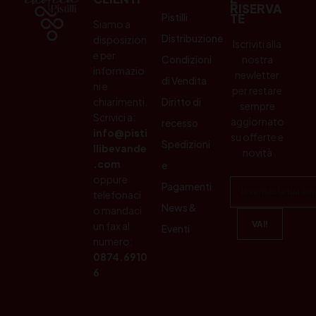
RISERVA
Pistilli
TE
Siamo a
Distribuzione
disposizion
Iscriviti alla
e per
Condizioni
nostra
informazio
newletter
di Vendita
ni e
per restare
chiarimenti.
Diritto di
sempre
Scrivici a:
aggiornato
recesso
info@pisti
su offerte e
Spedizioni
llibevande
novità
.com
e
oppure
Pagamenti
telefonaci
News &
o mandaci
un fax al
Eventi
numero:
0874.6910
6