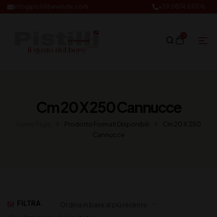
info@pistillibevande.com
+39 0874.69106
0
Cm 20 X 250 Cannucce
Home Page
Prodotto Formati Disponibili
Cm 20 X 250
Cannucce
FILTRA