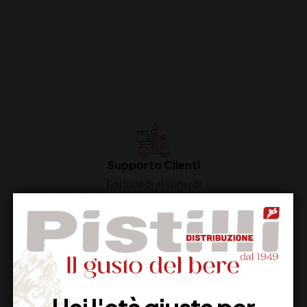
Supporto Clienti
Dal lunedi al venerdi
Imballaggio Sicuro
100% Garantito