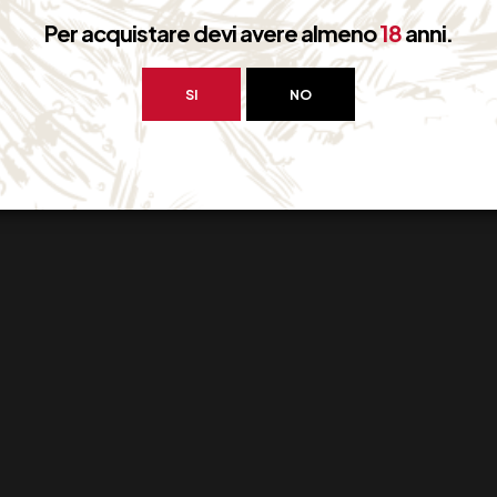
Per acquistare devi avere almeno
18
anni.
SI
NO