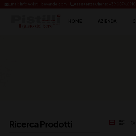
Email:
info@pistillibevande.com
Assistenza Clienti:
+39 0874.691
HOME
AZIENDA
C
Ricerca Prodotti