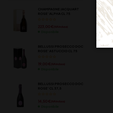
CHAMPAGNE JACQUART
ROSE’ ALPHA CL 75
223,00
€
(IVA inclusa)
Disponibile
BELLUSSI PROSECCO DOC
ROSE’ ASTUCCIO CL 75
19,00
€
(IVA inclusa)
Disponibile
BELLUSSI PROSECCO DOC
ROSE’ CL 37,5
14,50
€
(IVA inclusa)
Disponibile