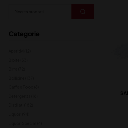
Categorie
Aperitivi
(12)
Bibite
(33)
Birre
(72)
Bollicine
(137)
Caffè e Food
(8)
SA
Detergenza
(18)
Distillati
(182)
Liquori
(94)
Liquori Speciali
(4)