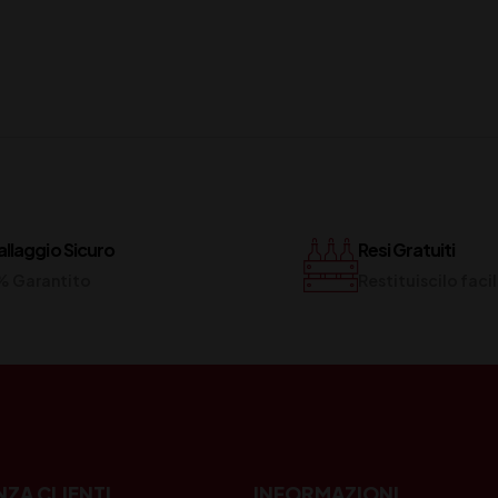
llaggio Sicuro
Resi Gratuiti
% Garantito
Restituiscilo fac
NZA CLIENTI
INFORMAZIONI