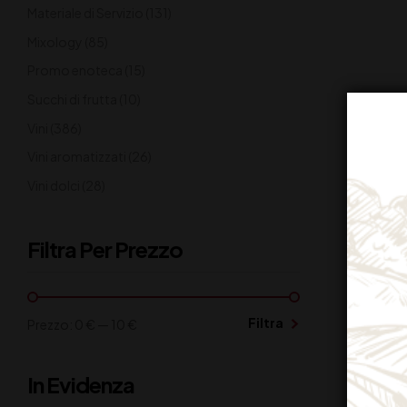
Materiale di Servizio
(131)
Mixology
(85)
Promo enoteca
(15)
Succhi di frutta
(10)
Vini
(386)
Vini aromatizzati
(26)
Vini dolci
(28)
Filtra Per Prezzo
Filtra
Prezzo:
0 €
—
10 €
In Evidenza