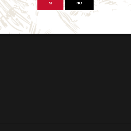
SI
NO