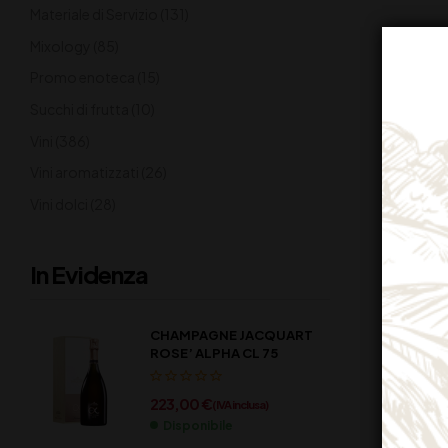
Materiale di Servizio
(131)
Mixology
(85)
Promo enoteca
(15)
Succhi di frutta
(10)
Vini
(386)
Vini aromatizzati
(26)
Vini dolci
(28)
In Evidenza
CHAMPAGNE JACQUART
ROSE’ ALPHA CL 75
223,00
€
(IVA inclusa)
Disponibile