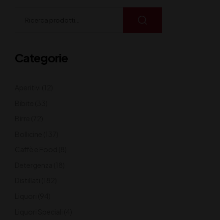
Categorie
Aperitivi
(12)
Bibite
(33)
Birre
(72)
Bollicine
(137)
Caffè e Food
(8)
Detergenza
(18)
Distillati
(182)
Liquori
(94)
Liquori Speciali
(4)