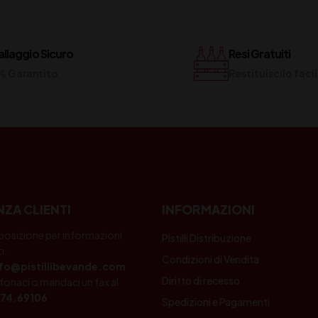
llaggio Sicuro
Resi Gratuiti
% Garantito
Restituiscilo fac
NZA CLIENTI
INFORMAZIONI
posizione per informazioni
Pistilli Distribuzione
i.
Condizioni di Vendita
nfo@pistillibevande.com
Diritto di recesso
fonaci o mandaci un fax al
74.69106
Spedizioni e Pagamenti