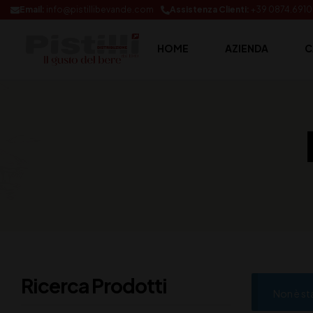
Email:
info@pistillibevande.com
Assistenza Clienti:
+39 0874.691
HOME
AZIENDA
C
Ricerca Prodotti
Non è st