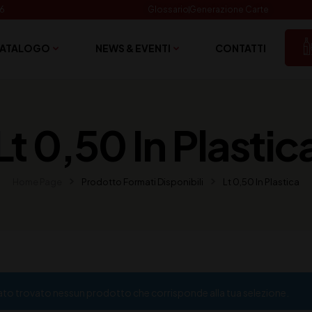
06
Glossario
Generazione Carte
ATALOGO
NEWS & EVENTI
CONTATTI
Lt 0,50 In Plastic
Home Page
Prodotto Formati Disponibili
Lt 0,50 In Plastica
ato trovato nessun prodotto che corrisponde alla tua selezione.