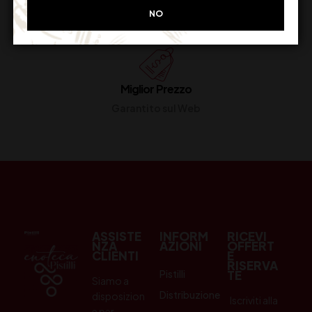
Restituiscilo facilmente
NO
Miglior Prezzo
Garantito sul Web
ASSISTE
INFORM
RICEVI
NZA
AZIONI
OFFERT
CLIENTI
E
RISERVA
Pistilli
TE
Siamo a
Distribuzione
disposizion
Iscriviti alla
e per