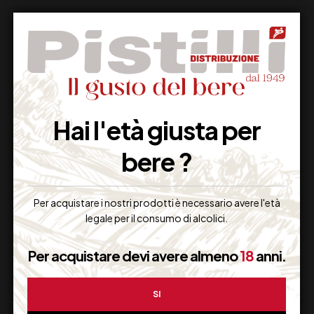
Supporto Clienti
Hai l'età giusta per
Dal lunedi al venerdi
bere ?
Per acquistare i nostri prodotti è necessario avere l'età
Imballaggio Sicuro
legale per il consumo di alcolici.
100% Garantito
Per acquistare devi avere almeno
18
anni.
SI
Resi Gratuiti