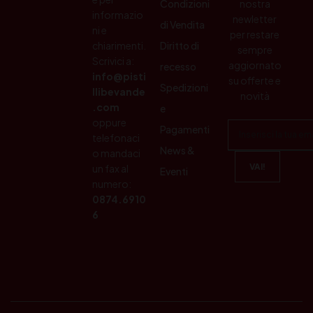
Condizioni
nostra
informazio
newletter
di Vendita
ni e
per restare
chiarimenti.
Diritto di
sempre
Scrivici a:
aggiornato
recesso
info@pisti
su offerte e
Spedizioni
llibevande
novità
.com
e
oppure
Pagamenti
telefonaci
News &
o mandaci
un fax al
Eventi
numero:
0874.6910
6