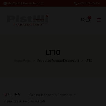
info@pistillibevande.com
+39 0874.69106
0
LT 10
Home Page
Prodotto Formati Disponibili
LT 10
FILTRA
Visualizzazione di 4 risultati