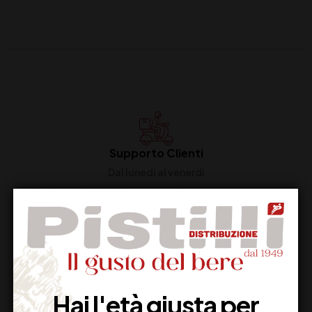
Supporto Clienti
Dal lunedi al venerdi
Imballaggio Sicuro
100% Garantito
Hai l'età giusta per