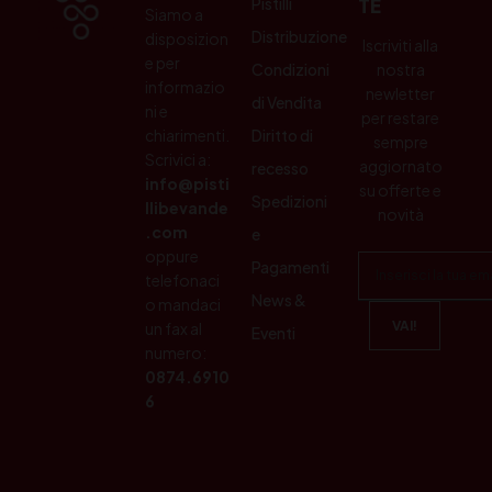
Pistilli
TE
Siamo a
Distribuzione
disposizion
Iscriviti alla
e per
Condizioni
nostra
informazio
newletter
di Vendita
ni e
per restare
chiarimenti.
Diritto di
sempre
Scrivici a:
aggiornato
recesso
info@pisti
su offerte e
Spedizioni
llibevande
novità
.com
e
oppure
Pagamenti
telefonaci
News &
o mandaci
un fax al
Eventi
numero:
0874.6910
6