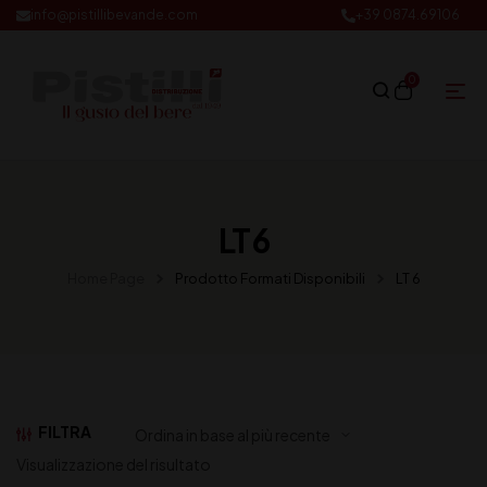
info@pistillibevande.com
+39 0874.69106
0
LT 6
Home Page
Prodotto Formati Disponibili
LT 6
FILTRA
Visualizzazione del risultato