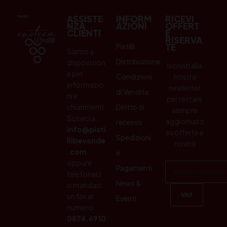
ASSISTE
INFORM
RICEVI
NZA
AZIONI
OFFERT
CLIENTI
E
RISERVA
Pistilli
TE
Siamo a
Distribuzione
disposizion
Iscriviti alla
e per
Condizioni
nostra
informazio
newletter
di Vendita
ni e
per restare
chiarimenti.
Diritto di
sempre
Scrivici a:
aggiornato
recesso
info@pisti
su offerte e
Spedizioni
llibevande
novità
.com
e
oppure
Pagamenti
telefonaci
News &
o mandaci
un fax al
Eventi
numero:
0874.6910