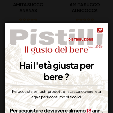
AMITA SUCCO
AMITA SUCCO
ANANAS
ALBICOCCA
Disponibile
Disponibile
Hai l'età giusta per
bere ?
Per acquistare i nostri prodotti è necessario avere l'età
AMITA SUCCO ACE
legale per il consumo di alcolici.
Per acquistare devi avere almeno
18
anni.
Disponibile