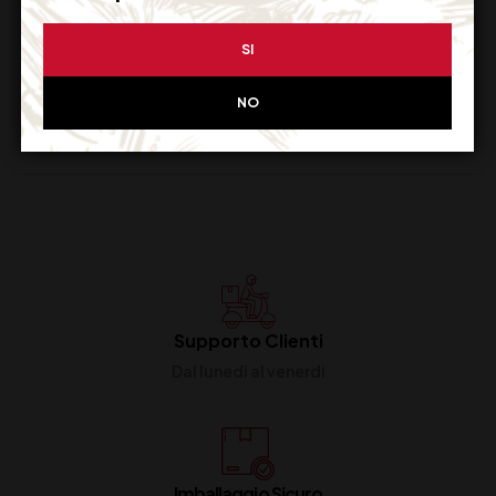
SI
NO
Supporto Clienti
Dal lunedi al venerdi
Imballaggio Sicuro