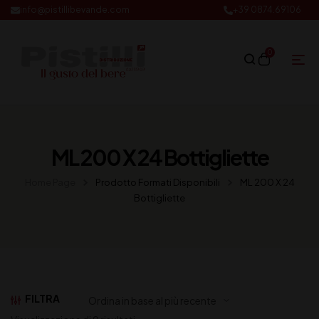
info@pistillibevande.com
+39 0874.69106
0
ML 200 X 24 Bottigliette
Home Page
Prodotto Formati Disponibili
ML 200 X 24
Bottigliette
FILTRA