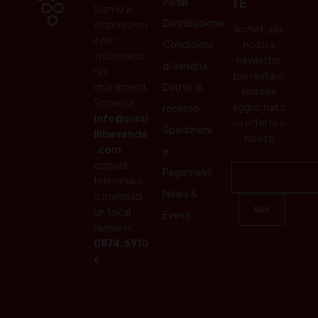
Pistilli
TE
Siamo a
Distribuzione
disposizion
Iscriviti alla
e per
Condizioni
nostra
informazio
newletter
di Vendita
ni e
per restare
chiarimenti.
Diritto di
sempre
Scrivici a:
aggiornato
recesso
info@pisti
su offerte e
Spedizioni
llibevande
novità
.com
e
oppure
Pagamenti
telefonaci
News &
o mandaci
un fax al
Eventi
numero:
0874.6910
6