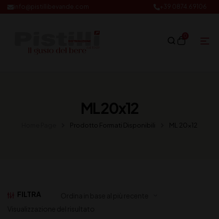
info@pistillibevande.com
+39 0874.69106
0
ML 20x12
Home Page
Prodotto Formati Disponibili
ML 20x12
FILTRA
Visualizzazione del risultato