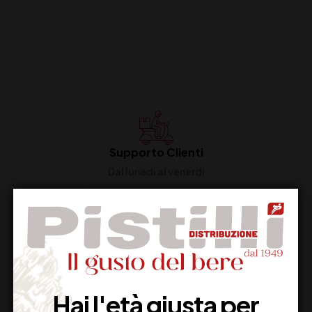
Supporto Clienti
Dal lunedi al venerdi
Imballaggio Sicuro
100% Garantito
Hai l'età giusta per