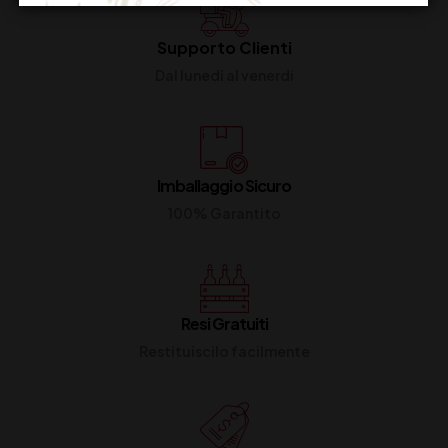
Supporto Clienti
Dal lunedi al venerdi
Imballaggio Sicuro
100% Garantito
Resi Gratuiti
Restituiscilo facilmente