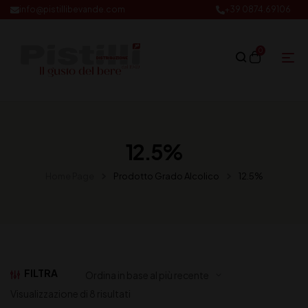
info@pistillibevande.com
+39 0874.69106
0
12.5%
Home Page
Prodotto Grado Alcolico
12.5%
FILTRA
Visualizzazione di 8 risultati