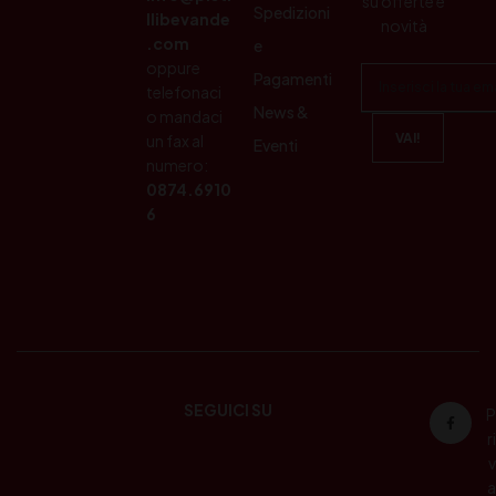
su offerte e
Spedizioni
llibevande
novità
.com
e
oppure
Pagamenti
telefonaci
News &
o mandaci
un fax al
Eventi
numero:
0874.6910
6
SEGUICI SU
P
ri
v
a