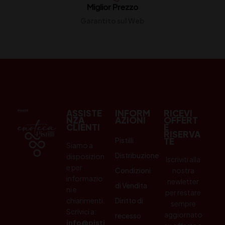
Miglior Prezzo
Garantito sul Web
ASSISTE
INFORM
RICEVI
NZA
AZIONI
OFFERT
CLIENTI
E
RISERVA
Pistilli
TE
Siamo a
Distribuzione
disposizion
Iscriviti alla
e per
Condizioni
nostra
informazio
newletter
di Vendita
ni e
per restare
chiarimenti.
Diritto di
sempre
Scrivici a:
aggiornato
recesso
info@pisti