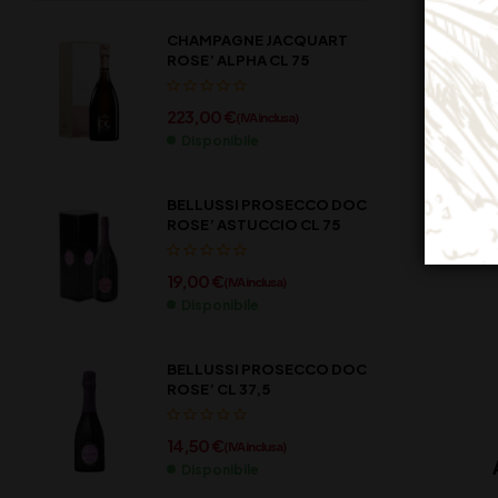
CHAMPAGNE JACQUART
ROSE’ ALPHA CL 75
223,00
€
(IVA inclusa)
Disponibile
BELLUSSI PROSECCO DOC
ROSE’ ASTUCCIO CL 75
19,00
€
(IVA inclusa)
Disponibile
BELLUSSI PROSECCO DOC
ROSE’ CL 37,5
14,50
€
(IVA inclusa)
Disponibile