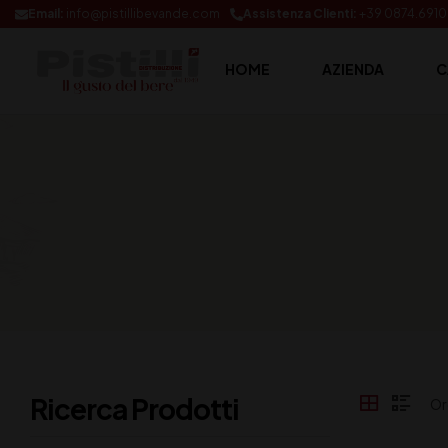
Email:
info@pistillibevande.com
Assistenza Clienti:
+39 0874.691
HOME
AZIENDA
C
Ricerca Prodotti