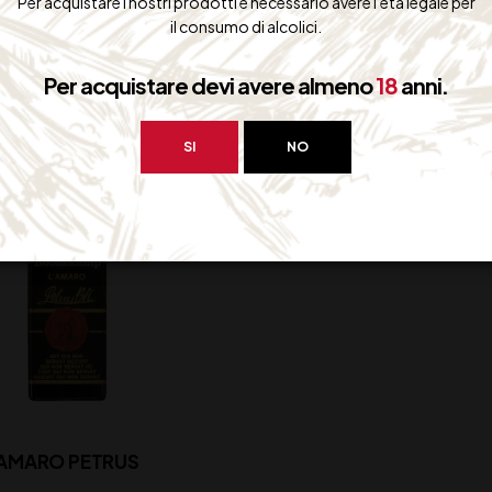
Per acquistare i nostri prodotti è necessario avere l'età legale per
45,00
€
(IVA inclusa)
Disponibile
il consumo di alcolici.
Disponibile
Per acquistare devi avere almeno
18
anni.
SI
NO
AMARO PETRUS