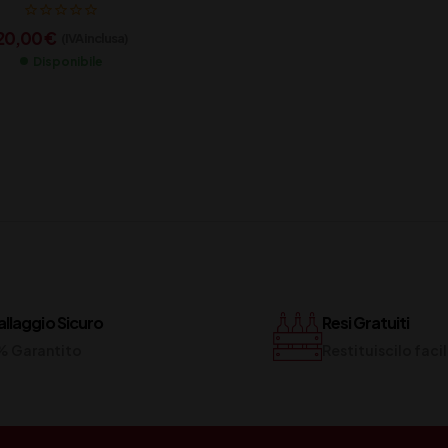
20,00
€
(IVA inclusa)
Disponibile
llaggio Sicuro
Resi Gratuiti
% Garantito
Restituiscilo fac