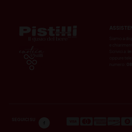
ASSISTE
Siamo a dis
e chiariment
Scrivici a:
i
oppure tele
numero:
08
SEGUICI SU