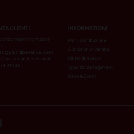
NZA CLIENTI
INFORMAZIONI
posizione per informazioni
Pistilli Distribuzione
i.
Condizioni di Vendita
nfo@pistillibevande.com
Diritto di recesso
fonaci o mandaci un fax al
74.69106
Spedizioni e Pagamenti
News & Eventi