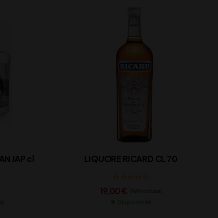
N JAP cl
LIQUORE RICARD CL 70
19,00
€
(IVA inclusa)
a)
Disponibile