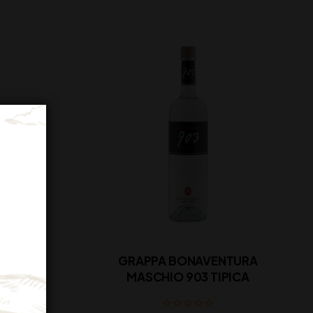
X XO
GRAPPA BONAVENTURA
MASCHIO 903 TIPICA
a)