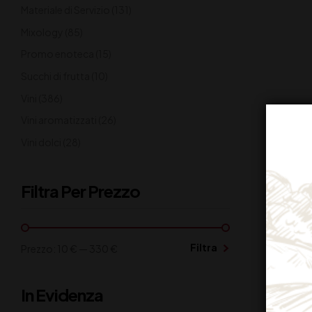
Materiale di Servizio
(131)
Mixology
(85)
Promo enoteca
(15)
Succhi di frutta
(10)
Vini
(386)
Vini aromatizzati
(26)
Vini dolci
(28)
Filtra Per Prezzo
Filtra
Prezzo:
10 €
—
330 €
WHISKY
In Evidenza