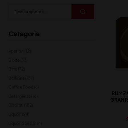
Categorie
Aperitivi
(12)
Bibite
(33)
Birre
(72)
Bollicine
(137)
Caffè e Food
(8)
RUM Z
Detergenza
(18)
GRAN R
Distillati
(182)
Liquori
(94)
3
Liquori Speciali
(4)