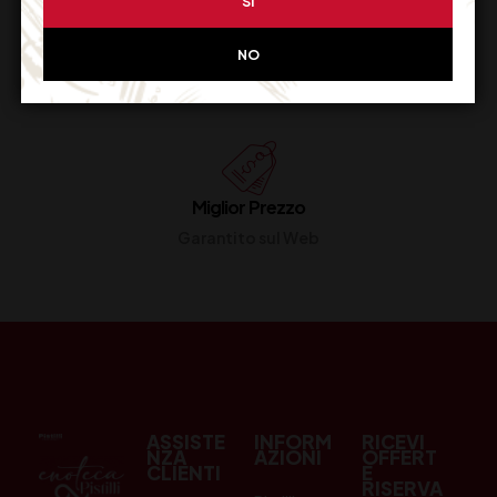
SI
Resi Gratuiti
NO
Restituiscilo facilmente
Miglior Prezzo
Garantito sul Web
ASSISTE
INFORM
RICEVI
NZA
AZIONI
OFFERT
CLIENTI
E
RISERVA