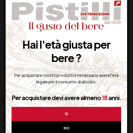
Supporto Clienti
Dal lunedi al venerdi
Hai l'età giusta per
bere ?
Imballaggio Sicuro
Per acquistare i nostri prodotti è necessario avere l'età
100% Garantito
legale per il consumo di alcolici.
Per acquistare devi avere almeno
18
anni.
Resi Gratuiti
SI
Restituiscilo facilmente
NO