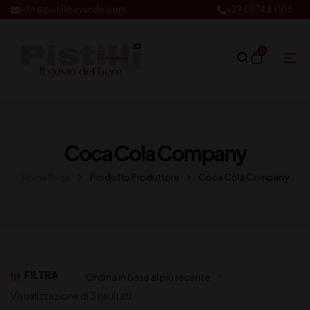
info@pistillibevande.com
+39 0874.69106
0
Coca Cola Company
Home Page
Prodotto Produttore
Coca Cola Company
FILTRA
Visualizzazione di 3 risultati