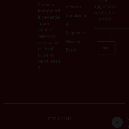
Scrivici a:
aggiornato
recesso
info@pisti
su offerte e
Spedizioni
llibevande
novità
.com
e
oppure
Pagamenti
telefonaci
News &
o mandaci
un fax al
Eventi
numero:
0874.6910
6
SEGUICI SU
P
ri