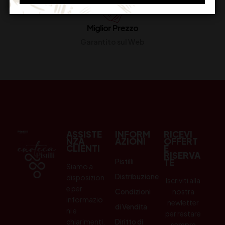
Miglior Prezzo
Garantito sul Web
ASSISTE
INFORM
RICEVI
NZA
AZIONI
OFFERT
CLIENTI
E
RISERVA
Pistilli
TE
Siamo a
Distribuzione
disposizion
Iscriviti alla
e per
Condizioni
nostra
informazio
newletter
di Vendita
ni e
per restare
chiarimenti.
Diritto di
sempre