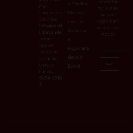
newletter
di Vendita
ni e
per restare
chiarimenti.
Diritto di
sempre
Scrivici a:
aggiornato
recesso
info@pisti
su offerte e
Spedizioni
llibevande
novità
.com
e
oppure
Pagamenti
telefonaci
News &
o mandaci
un fax al
Eventi
numero:
0874.6910
6