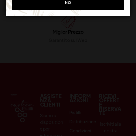
NO
Miglior Prezzo
Garantito sul Web
ASSISTE
INFORM
RICEVI
NZA
AZIONI
OFFERT
CLIENTI
E
RISERVA
Pistilli
TE
Siamo a
Distribuzione
disposizion
Iscriviti alla
e per
Condizioni
nostra
informazio