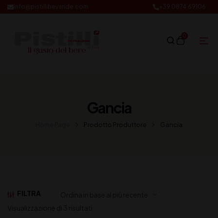
info@pistillibevande.com
+39 0874.69106
0
Gancia
Home Page
Prodotto Produttore
Gancia
FILTRA
Visualizzazione di 3 risultati