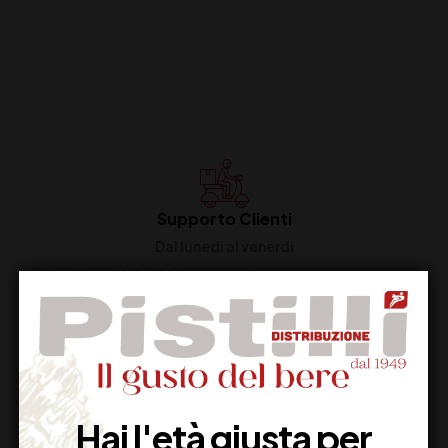
Supporto Clienti
Dal lunedi al venerdi
Imballaggio Sicuro
100% Garantito
Hai l'età giusta per