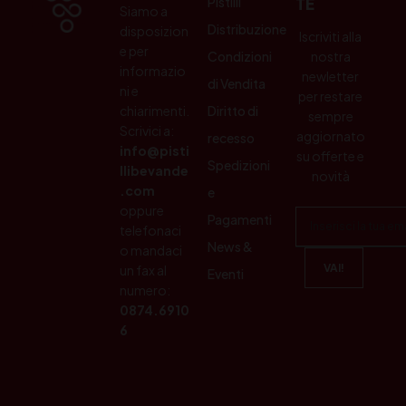
Pistilli
TE
Siamo a
Distribuzione
disposizion
Iscriviti alla
e per
Condizioni
nostra
informazio
newletter
di Vendita
ni e
per restare
chiarimenti.
Diritto di
sempre
Scrivici a:
aggiornato
recesso
info@pisti
su offerte e
Spedizioni
llibevande
novità
.com
e
oppure
Pagamenti
telefonaci
News &
o mandaci
un fax al
Eventi
numero:
0874.6910
6