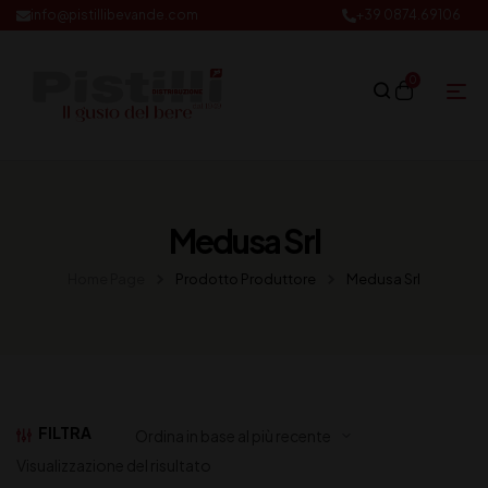
info@pistillibevande.com
+39 0874.69106
0
Medusa Srl
Home Page
Prodotto Produttore
Medusa Srl
FILTRA
Visualizzazione del risultato