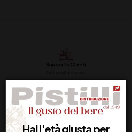
Supporto Clienti
Dal lunedi al venerdi
Imballaggio Sicuro
100% Garantito
Hai l'età giusta per