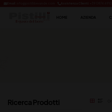
Email:
info@pistillibevande.com
Assistenza Clienti:
+39 0874.691
HOME
AZIENDA
C
Ricerca Prodotti