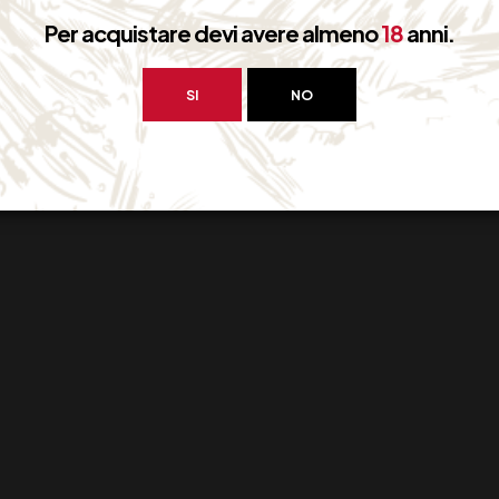
Per acquistare devi avere almeno
18
anni.
SI
NO