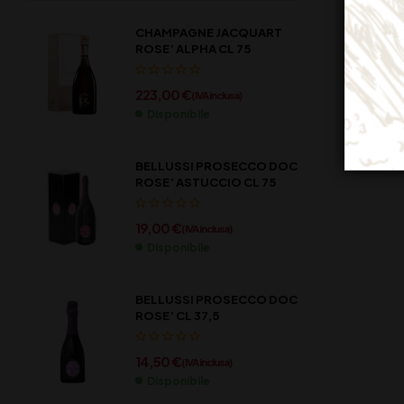
CHAMPAGNE JACQUART
ROSE’ ALPHA CL 75
223,00
€
(IVA inclusa)
Disponibile
BELLUSSI PROSECCO DOC
ROSE’ ASTUCCIO CL 75
19,00
€
(IVA inclusa)
Disponibile
BELLUSSI PROSECCO DOC
ROSE’ CL 37,5
14,50
€
(IVA inclusa)
Disponibile