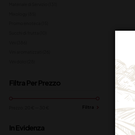
Materiale di Servizio
(131)
Mixology
(85)
Promo enoteca
(15)
Succhi di frutta
(10)
Vini
(386)
Vini aromatizzati
(26)
Vini dolci
(28)
Filtra Per Prezzo
Filtra
Prezzo:
20 €
—
30 €
In Evidenza