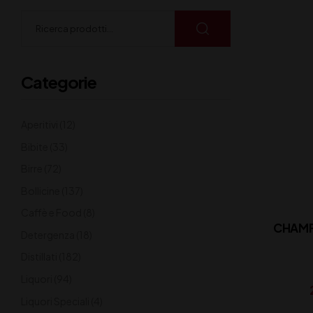
Categorie
Aperitivi
(12)
Bibite
(33)
Birre
(72)
Bollicine
(137)
Caffè e Food
(8)
CHAMP
Detergenza
(18)
Distillati
(182)
Liquori
(94)
Liquori Speciali
(4)