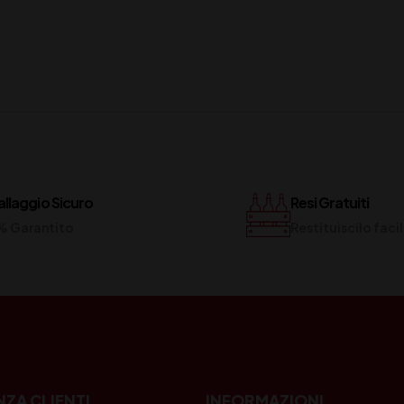
llaggio Sicuro
Resi Gratuiti
% Garantito
Restituiscilo fac
NZA CLIENTI
INFORMAZIONI