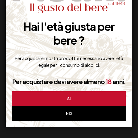
Hai l'età giusta per
Imballaggio Sicuro
bere ?
100% Garantito
Per acquistare i nostri prodotti è necessario avere l'età
legale per il consumo di alcolici.
Resi Gratuiti
Per acquistare devi avere almeno
18
anni.
Restituiscilo facilmente
SI
NO
Miglior Prezzo
Garantito sul Web