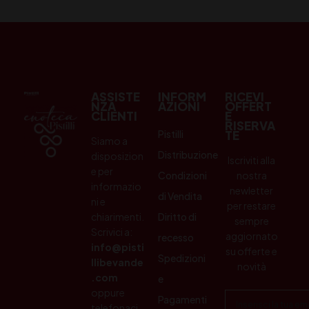
ASSISTE
INFORM
RICEVI
NZA
AZIONI
OFFERT
CLIENTI
E
RISERVA
Pistilli
TE
Siamo a
Distribuzione
disposizion
Iscriviti alla
e per
Condizioni
nostra
informazio
newletter
di Vendita
ni e
per restare
chiarimenti.
Diritto di
sempre
Scrivici a:
aggiornato
recesso
info@pisti
su offerte e
Spedizioni
llibevande
novità
.com
e
oppure
Pagamenti
telefonaci