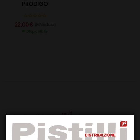
PRODIGO
22,00
€
(IVA inclusa)
Disponibile
Supporto Clienti
Dal lunedi al venerdi