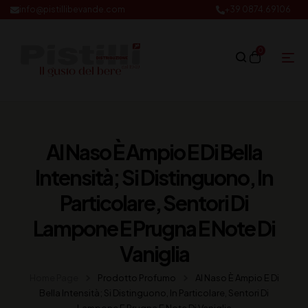
info@pistillibevande.com
+39 0874.69106
0
Al Naso È Ampio E Di Bella
Intensità; Si Distinguono, In
Particolare, Sentori Di
Lampone E Prugna E Note Di
Vaniglia
Home Page
Prodotto Profumo
Al Naso È Ampio E Di
Bella Intensità; Si Distinguono, In Particolare, Sentori Di