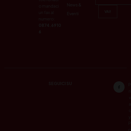
News &
o mandaci
un fax al
Eventi
numero:
0874.6910
6
SEGUICI SU
P
ri
v
a
c
y
P
o