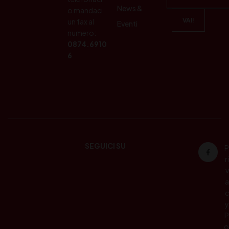
News &
o mandaci
un fax al
Eventi
numero:
0874.6910
6
SEGUICI SU
P
ri
v
a
c
y
P
o