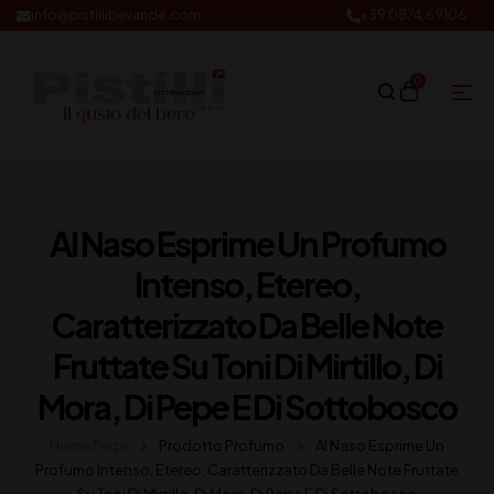
info@pistillibevande.com
+39 0874.69106
0
Al Naso Esprime Un Profumo
Intenso, Etereo,
Caratterizzato Da Belle Note
Fruttate Su Toni Di Mirtillo, Di
Mora, Di Pepe E Di Sottobosco
Home Page
Prodotto Profumo
Al Naso Esprime Un
Profumo Intenso, Etereo, Caratterizzato Da Belle Note Fruttate