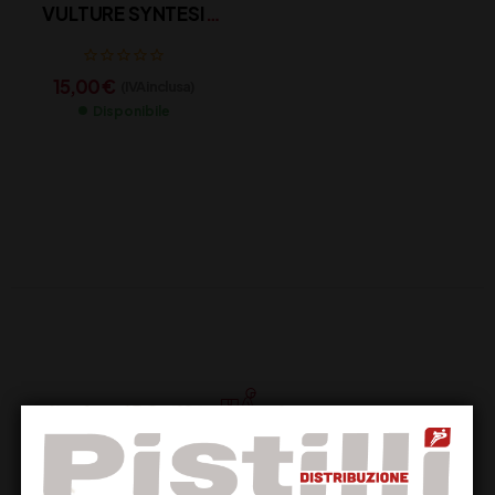
VULTURE SYNTESI
DOC CL 75
15,00
€
(IVA inclusa)
Disponibile
Supporto Clienti
Dal lunedi al venerdi