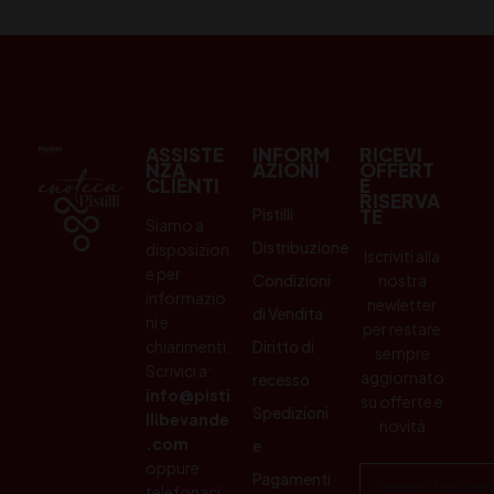
ASSISTE
INFORM
RICEVI
NZA
AZIONI
OFFERT
CLIENTI
E
RISERVA
Pistilli
TE
Siamo a
Distribuzione
disposizion
Iscriviti alla
e per
Condizioni
nostra
informazio
newletter
di Vendita
ni e
per restare
chiarimenti.
Diritto di
sempre
Scrivici a:
aggiornato
recesso
info@pisti
su offerte e
Spedizioni
llibevande
novità
.com
e
oppure
Pagamenti
telefonaci