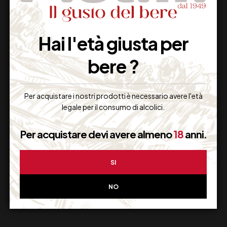
Hai l'età giusta per
Imballaggio Sicuro
bere ?
100% Garantito
Per acquistare i nostri prodotti è necessario avere l'età
legale per il consumo di alcolici.
Resi Gratuiti
Per acquistare devi avere almeno
18
anni.
Restituiscilo facilmente
SI
NO
Miglior Prezzo
Garantito sul Web