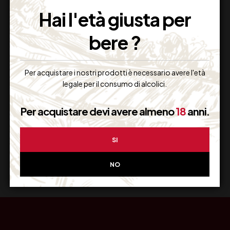
Imballaggio Sicuro
Hai l'età giusta per
100% Garantito
bere ?
Per acquistare i nostri prodotti è necessario avere l'età
Resi Gratuiti
legale per il consumo di alcolici.
Restituiscilo facilmente
Per acquistare devi avere almeno
18
anni.
SI
Miglior Prezzo
Garantito sul Web
NO