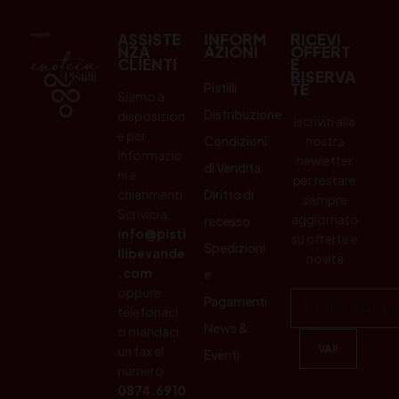
ASSISTE
INFORM
RICEVI
NZA
AZIONI
OFFERT
CLIENTI
E
RISERVA
Pistilli
TE
Siamo a
Distribuzione
disposizion
Iscriviti alla
e per
Condizioni
nostra
informazio
newletter
di Vendita
ni e
per restare
chiarimenti.
Diritto di
sempre
Scrivici a:
aggiornato
recesso
info@pisti
su offerte e
Spedizioni
llibevande
novità
.com
e
oppure
Pagamenti
telefonaci
News &
o mandaci
un fax al
Eventi
numero:
0874.6910