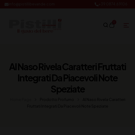
info@pistillibevande.com
+39 0874.69106
0
Al Naso Rivela Caratteri Fruttati
Integrati Da Piacevoli Note
Speziate
Home Page
Prodotto Profumo
Al Naso Rivela Caratteri
Fruttati Integrati Da Piacevoli Note Speziate