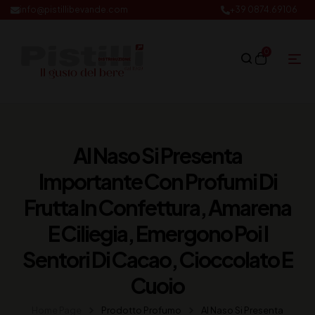
info@pistillibevande.com
+39 0874.69106
0
Al Naso Si Presenta
Importante Con Profumi Di
Frutta In Confettura, Amarena
E Ciliegia, Emergono Poi I
Sentori Di Cacao, Cioccolato E
Cuoio
Home Page
Prodotto Profumo
Al Naso Si Presenta