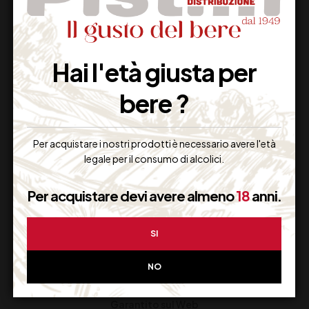
Dal lunedi al venerdi
Hai l'età giusta per
bere ?
Imballaggio Sicuro
100% Garantito
Per acquistare i nostri prodotti è necessario avere l'età
legale per il consumo di alcolici.
Resi Gratuiti
Per acquistare devi avere almeno
18
anni.
Restituiscilo facilmente
SI
NO
Miglior Prezzo
Garantito sul Web