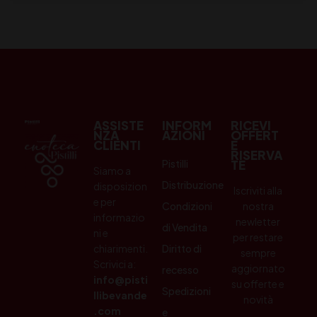
ASSISTE
INFORM
RICEVI
NZA
AZIONI
OFFERT
CLIENTI
E
RISERVA
Pistilli
TE
Siamo a
Distribuzione
disposizion
Iscriviti alla
e per
Condizioni
nostra
informazio
newletter
di Vendita
ni e
per restare
chiarimenti.
Diritto di
sempre
Scrivici a:
aggiornato
recesso
info@pisti
su offerte e
Spedizioni
llibevande
novità
.com
e