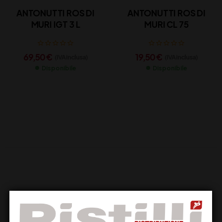
ANTONUTTI ROS DI
ANTONUTTI ROS DI
MURI IGT 3 L
MURI CL 75
69,50
€
19,50
€
(IVA inclusa)
(IVA inclusa)
Disponibile
Disponibile
Supporto Clienti