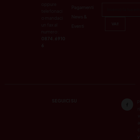
oppure
Pagamenti
telefonaci
News &
o mandaci
un fax al
Eventi
numero:
0874.6910
6
SEGUICI SU
P
ri
v
a
c
y