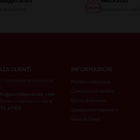
llaggio Sicuro
Resi Gratuiti
% Garantito
Restituiscilo fac
NZA CLIENTI
INFORMAZIONI
posizione per informazioni
Pistilli Distribuzione
i.
Condizioni di Vendita
nfo@pistillibevande.com
Diritto di recesso
fonaci o mandaci un fax al
74.69106
Spedizioni e Pagamenti
News & Eventi