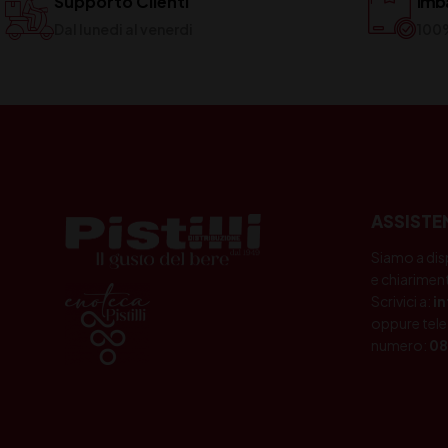
Supporto Clienti
Imba
Dal lunedi al venerdi
100
ASSISTE
Siamo a dis
e chiariment
Scrivici a:
i
oppure tele
numero:
08