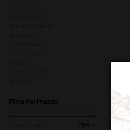
Liquori
(94)
Liquori Speciali
(4)
Materiale di Servizio
(131)
Mixology
(85)
Promo enoteca
(15)
Succhi di frutta
(10)
Vini
(386)
Vini aromatizzati
(26)
Vini dolci
(28)
Filtra Per Prezzo
Filtra
Prezzo:
0 €
—
10 €