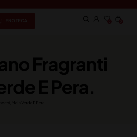
ENOTECA
0
0
ano Fragranti
erde E Pera.
anchi, Mela Verde E Pera.