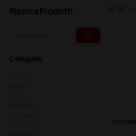
Ricerca Prodotti
Categorie
Aperitivi
(12)
Bibite
(33)
Birre
(72)
Bollicine
(137)
Caffè e Food
(8)
PICCINI 
Detergenza
(18)
Distillati
(182)