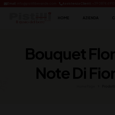
Email:
info@pistillibevande.com
Assistenza Clienti:
+39 0874.691
HOME
AZIENDA
C
Bouquet Flor
Note Di Fio
Home Page
Prodott