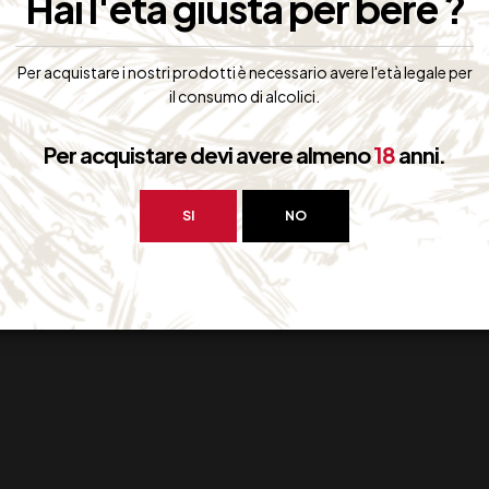
Hai l'età giusta per bere ?
Per acquistare i nostri prodotti è necessario avere l'età legale per
il consumo di alcolici.
Per acquistare devi avere almeno
18
anni.
SI
NO