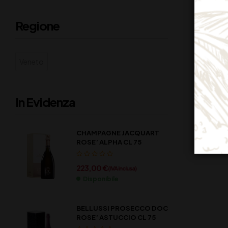
Regione
Veneto
In Evidenza
CHAMPAGNE JACQUART
ROSE’ ALPHA CL 75
223,00
€
(IVA inclusa)
Disponibile
BELLUSSI PROSECCO DOC
ROSE’ ASTUCCIO CL 75