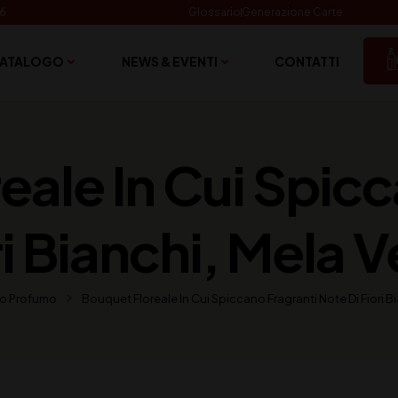
06
Glossario
Generazione Carte
ATALOGO
NEWS & EVENTI
CONTATTI
eale In Cui Spicc
ri Bianchi, Mela V
o Profumo
Bouquet Floreale In Cui Spiccano Fragranti Note Di Fiori Bi